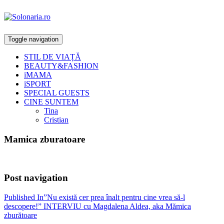
Toggle navigation
STIL DE VIAȚĂ
BEAUTY&FASHION
iMAMA
iSPORT
SPECIAL GUESTS
CINE SUNTEM
Tina
Cristian
Mamica zburatoare
Post navigation
Published In
”Nu există cer prea înalt pentru cine vrea să-l
descopere!” INTERVIU cu Magdalena Aldea, aka Mămica
zburătoare