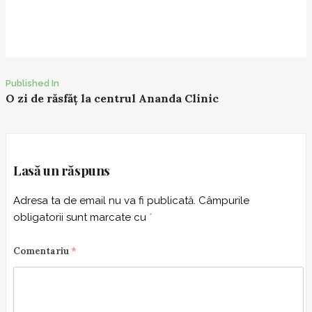
Published In
P
O zi de răsfăț la centrul Ananda Clinic
o
s
t
n
Lasă un răspuns
a
Adresa ta de email nu va fi publicată.
Câmpurile
v
obligatorii sunt marcate cu
*
i
g
Comentariu
*
a
t
i
o