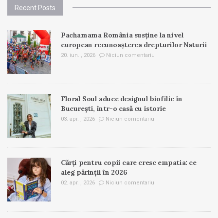
Recent Posts
Pachamama România susține la nivel
european recunoașterea drepturilor Naturii
20. iun. , 2026
Niciun comentariu
Floral Soul aduce designul biofilic în
București, într-o casă cu istorie
03. apr. , 2026
Niciun comentariu
Cărți pentru copii care cresc empatia: ce
aleg părinții în 2026
02. apr. , 2026
Niciun comentariu