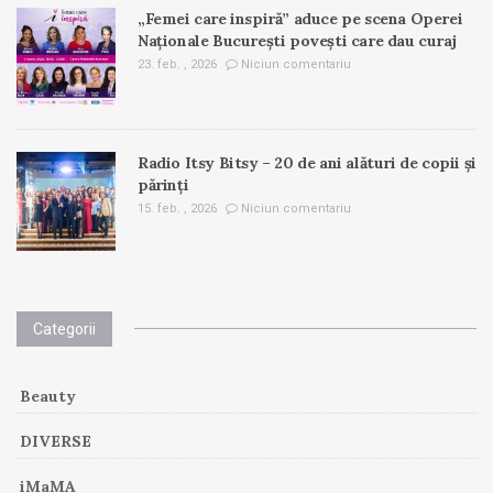
„Femei care inspiră” aduce pe scena Operei
Naționale București povești care dau curaj
23. feb. , 2026
Niciun comentariu
Radio Itsy Bitsy – 20 de ani alături de copii și
părinți
15. feb. , 2026
Niciun comentariu
Categorii
Beauty
DIVERSE
iMaMA