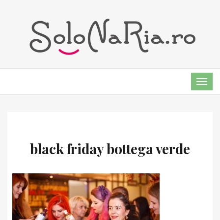
TOG
NAVI
black friday bottega verde