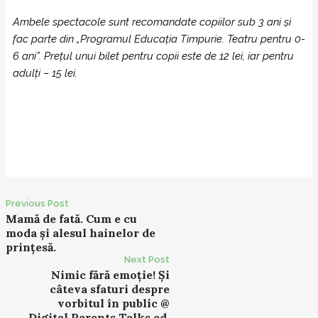
Ambele spectacole sunt recomandate copiilor sub 3 ani și
fac parte din „Programul Educația Timpurie. Teatru pentru 0-
6 ani”. Prețul unui bilet pentru copii este de 12 lei, iar pentru
adulți – 15 lei.
Previous Post
P
Mamă de fată. Cum e cu
moda și alesul hainelor de
o
prințesă.
s
Next Post
t
Nimic fără emoție! Și
câteva sfaturi despre
n
vorbitul în public @
a
Digital Parents Talks ed.