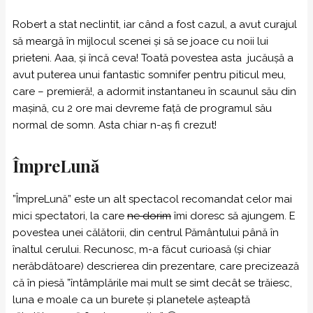
Robert a stat neclintit, iar când a fost cazul, a avut curajul
să meargă în mijlocul scenei și să se joace cu noii lui
prieteni. Aaa, și încă ceva! Toată povestea asta jucăușă a
avut puterea unui fantastic somnifer pentru piticul meu,
care – premieră!, a adormit instantaneu în scaunul său din
mașină, cu 2 ore mai devreme față de programul său
normal de somn. Asta chiar n-aș fi crezut!
ÎmpreLună
”ÎmpreLună” este un alt spectacol recomandat celor mai
mici spectatori, la care
ne dorim
îmi doresc să ajungem. E
povestea unei călătorii, din centrul Pământului până în
înaltul cerului. Recunosc, m-a făcut curioasă (și chiar
nerăbdătoare) descrierea din prezentare, care precizează
că în piesă ”întâmplările mai mult se simt decât se trăiesc,
luna e moale ca un burete și planetele așteaptă