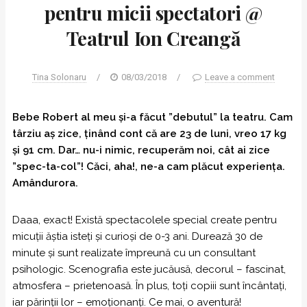
pentru micii spectatori @
Teatrul Ion Creangă
Tina Solonaru
/
08/03/2018
/
Leave a comment
Bebe Robert al meu și-a făcut ”debutul” la teatru. Cam
târziu aș zice, ținând cont că are 23 de luni, vreo 17 kg
și 91 cm. Dar… nu-i nimic, recuperăm noi, cât ai zice
”spec-ta-col”! Căci, aha!, ne-a cam plăcut experiența.
Amândurora.
Daaa, exact! Există spectacolele special create pentru
micuții ăștia isteți și curioși de 0-3 ani. Durează 30 de
minute și sunt realizate împreună cu un consultant
psihologic. Scenografia este jucăusă, decorul – fascinat,
atmosfera – prietenoasă. În plus, toți copiii sunt încântați,
iar părinții lor – emoționanți. Ce mai, o aventură!