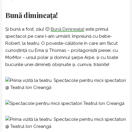
Bună dimineața!
Și bună a fost, zău! 🙂
Bună Dimineața!
este primul
spectacol pe care l-am urmărit, împreună cu bebe-
Robert, la teatru. O poveste-călătorie în care am făcut
cunoștință cu Ema şi Thomas – protagoniștii piesei, cu
MorMor – ursul polar şi domnul şarpe Arpe, și cu toate
bucuriile unei dimineți obișnuite și, cumva, trăsnite!