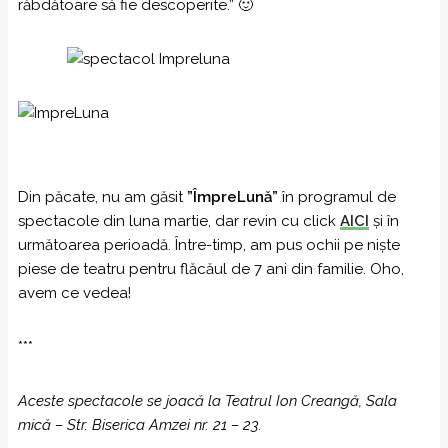
răbdătoare să fie descoperite.” 🙂
Din păcate, nu am găsit
”ÎmpreLună”
în programul de
spectacole din luna martie, dar revin cu click
AICI
și în
următoarea perioadă. Între-timp, am pus ochii pe niște
piese de teatru pentru flăcăul de 7 ani din familie. Oho,
avem ce vedea!
***
Aceste spectacole se joacă la Teatrul Ion Creangă, Sala
mică – Str. Biserica Amzei nr. 21 – 23.