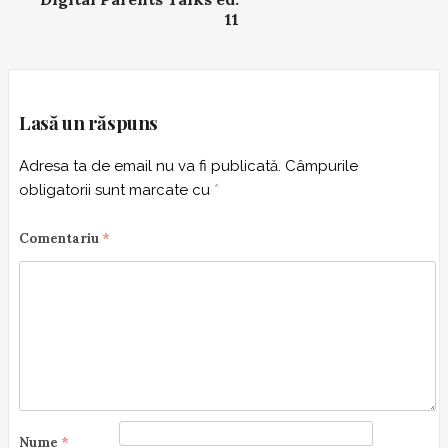
v
11
i
g
a
t
Lasă un răspuns
i
o
Adresa ta de email nu va fi publicată.
Câmpurile
n
obligatorii sunt marcate cu
*
Comentariu
*
Nume
*