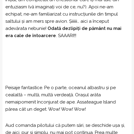
entuziasm (vă imaginați voi de ce, nu?). Apoi ne-am
echipat, ne-am familiarizat cu instrucțiunile din timpul
saltului și am mers spre avion. Șiiiiii… aici a început
adevărata nebunie!
Odată dezlipiți de pământ nu mai
era cale de întoarcere
. SAAARI!!!
Peisaje fantastice. Pe o parte, oceanul albastru și pe
cealaltă – multă, multă verdeață. Orașul arăta
nemaipomenit înconjurat de ape. Assateague Island
părea cât un deget. Wow! Wow! Wow!
Aud comanda pilotului că putem sări, se deschide ușa și,
de aici, pur și simplu, nu mai pot continua. Prea multe