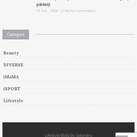
părinți
15. feb. , 2026
Niciun comentariu
Categorii
Beauty
DIVERSE
iMaMA
iSPORT
Lifestyle
Lifestyle Blog by Solonaru