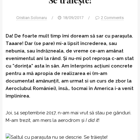
Cristian Solonaru
/
18/09/2017
/
2 Comments
Da! De foarte mult timp îmi doream să sar cu parașuta.
Taaare! Dar (se pare) mi-a lipsit încrederea, sau
nebunia, sau îndrăzneala, de vreme ce-am amânat
evenimentul ani la rând. Și nu-mi pot reproșa c-am stat
cu ”dorința” asta în sân. Am înterprins acțiuni concrete
pentru a mă apropia de realizarea ei (m-am
documentat amănunțit, am urmat si un curs de zbor la
Aeroclubul României), însă… tocmai în America i-a venit
împlinirea.
Joi, 14 septembrie 2017, n-am mai vrut să stau pe gânduri.
M-am trezit, am mers la aerodrom și
I did it
!