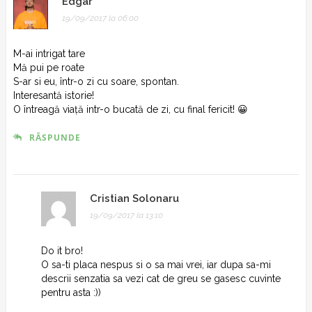
Edgar
i
19/09/2017 la 06:00
o
n
M-ai intrigat tare
Mă pui pe roate
S-ar si eu, într-o zi cu soare, spontan.
Interesantă istorie!
O întreagă viață intr-o bucată de zi, cu final fericit! 😀
RĂSPUNDE
Cristian Solonaru
19/09/2017 la 13:10
Do it bro!
O sa-ti placa nespus si o sa mai vrei, iar dupa sa-mi
descrii senzatia sa vezi cat de greu se gasesc cuvinte
pentru asta :))