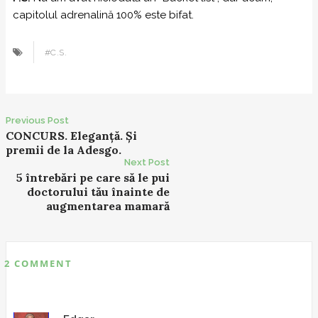
capitolul adrenalină 100% este bifat.
#C.S.
Previous Post
P
CONCURS. Eleganță. Și
premii de la Adesgo.
o
Next Post
s
5 întrebări pe care să le pui
t
doctorului tău înainte de
augmentarea mamară
n
a
v
i
2 COMMENT
g
a
t