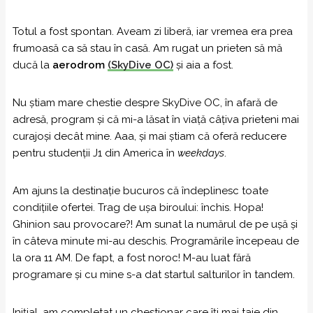
Totul a fost spontan. Aveam zi liberă, iar vremea era prea
frumoasă ca să stau în casă. Am rugat un prieten să mă
ducă la
aerodrom
(
SkyDive OC)
și aia a fost.
Nu știam mare chestie despre SkyDive OC, în afară de
adresă, program și că mi-a lăsat în viață câțiva prieteni mai
curajoși decât mine. Aaa, și mai știam că oferă reducere
pentru studenții J1 din America în
weekdays
.
Am ajuns la destinație bucuros că îndeplinesc toate
condițiile ofertei. Trag de ușa biroului: închis. Hopa!
Ghinion sau provocare?! Am sunat la numărul de pe ușă și
în câteva minute mi-au deschis. Programările începeau de
la ora 11 AM. De fapt, a fost noroc! M-au luat fără
programare și cu mine s-a dat startul salturilor în tandem.
Inițial, am completat un chestionar care îți mai taie din