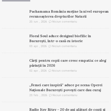
Pachamama România susține la nivel european
recunoașterea drepturilor Naturii
20. iun. , 2026
Niciun comentariu
Floral Soul aduce designul biofilic în
București, într-o casă cu istorie
03. apr. , 2026
Niciun comentariu
Cărți pentru copii care cresc empatia: ce aleg
părinții în 2026
02. apr. , 2026
Niciun comentariu
„Femei care inspiră” aduce pe scena Operei
Naționale București povești care dau curaj
23. feb. , 2026
Niciun comentariu
Radio Itsy Bitsy – 20 de ani alături de copii și