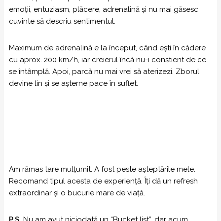
emoții, entuziasm, plăcere, adrenalină și nu mai găsesc
cuvinte să descriu sentimentul.
Maximum de adrenalină e la început, când ești în cădere
cu aprox. 200 km/h, iar creierul încă nu-i conștient de ce
se întâmplă. Apoi, parcă nu mai vrei să aterizezi. Zborul
devine lin și se așterne pace în suflet.
Am rămas tare mulțumit. A fost peste așteptările mele.
Recomand tipul acesta de experiență. Îți dă un refresh
extraordinar și o bucurie mare de viață.
P.S.
Nu am avut niciodată un “Bucket list”, dar acum,