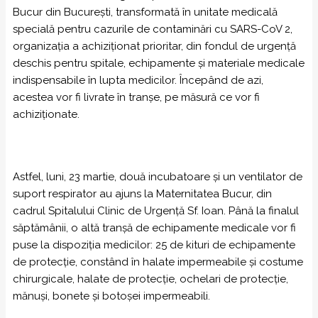
Bucur din București, transformată în unitate medicală
specială pentru cazurile de contaminări cu SARS-CoV 2,
organizația a achiziționat prioritar, din fondul de urgență
deschis pentru spitale, echipamente și materiale medicale
indispensabile în lupta medicilor. Începând de azi,
acestea vor fi livrate în tranșe, pe măsură ce vor fi
achiziționate.
Astfel, luni, 23 martie, două incubatoare și un ventilator de
suport respirator au ajuns la Maternitatea Bucur, din
cadrul Spitalului Clinic de Urgență Sf. Ioan. Până la finalul
săptămânii, o altă tranșă de echipamente medicale vor fi
puse la dispoziția medicilor: 25 de kituri de echipamente
de protecție, constând în halate impermeabile și costume
chirurgicale, halate de protecție, ochelari de protecție,
mănuși, bonete și botoșei impermeabili.