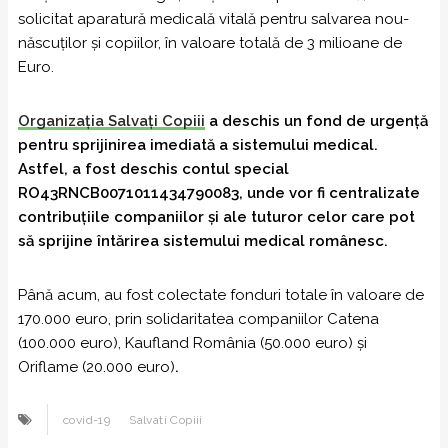
solicitat aparatură medicală vitală pentru salvarea nou-
născuților și copiilor, în valoare totală de 3 milioane de
Euro.
Organizația Salvați Copiii
a deschis un fond de urgență
pentru sprijinirea imediată a sistemului medical.
Astfel, a fost deschis contul special
RO43RNCB0071011434790083, unde vor fi centralizate
contribuțiile companiilor și ale tuturor celor care pot
să sprijine întărirea sistemului medical românesc.
Până acum, au fost colectate fonduri totale în valoare de
170.000 euro, prin solidaritatea companiilor Catena
(100.000 euro), Kaufland România (50.000 euro) și
Oriflame (20.000 euro)
.
covid-19
Salvati Copiii