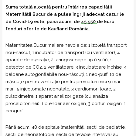
Suma totală alocată pentru întărirea capacității
Maternității Bucur de a putea îngriji adecvat cazurile
de Covid-19 este, până acum, de
45.950
de Euro,
fonduri oferite de Kaufland România.
Maternitatea Bucur mai are nevoie de: 1 izoletă transport
nou-născut, 1 incubator de transport (cu ventilator), 4
aparate de aspirație, 2 laringoscoape tip 0 și 00, 1
detector de CO2, 2 ventilatoare, 3 incubatoare închise, 4
baloane autogonflabile nou-născuți, 1 neo-puff, 10 de
măscuțe pentru ventilație pentru prematuri mici și mai
mari, 5 injectomate neonatale, 3 cardiomonitoare, 2
pulsoximetre, 1 aparat analizor gaze (cu analiza
procalcitoninei), 1 blender aer oxigen, 3 corturi oxigen, 1
ecograf.
Până acum, 48 de spitale (maternități, secții de pediatrie,
secții de neonatologie, secții de terapie intensivă) au