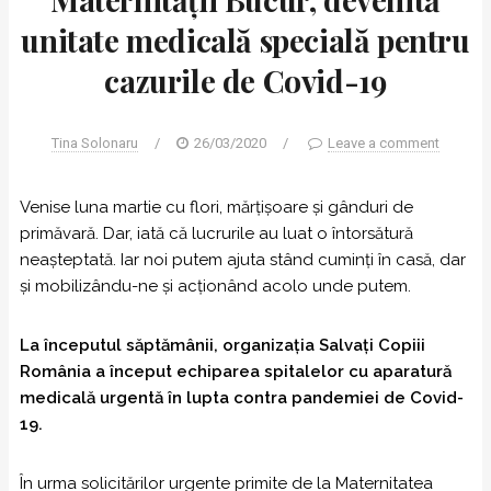
unitate medicală specială pentru
cazurile de Covid-19
Tina Solonaru
/
26/03/2020
/
Leave a comment
Venise luna martie cu flori, mărțișoare și gânduri de
primăvară. Dar, iată că lucrurile au luat o întorsătură
neașteptată. Iar noi putem ajuta stând cuminți în casă, dar
și mobilizându-ne și acționând acolo unde putem.
La începutul săptămânii, organizația Salvați Copiii
România a început echiparea spitalelor cu aparatură
medicală urgentă în lupta contra pandemiei de Covid-
19.
În urma solicitărilor urgente primite de la Maternitatea