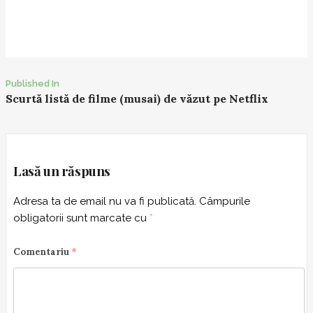
Published In
P
Scurtă listă de filme (musai) de văzut pe Netflix
o
s
t
n
Lasă un răspuns
a
Adresa ta de email nu va fi publicată.
Câmpurile
v
obligatorii sunt marcate cu
*
i
g
Comentariu
*
a
t
i
o