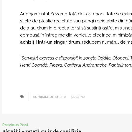
Angajamentul Sezamo față de sustenabilitate se extinde 
sticle de plastic reciclate sau pungi reciclabile din hâ
deja au drum în direcția lor și să susțină astfel misiu
compusă în întregime din vehicule electrice, minimizâ
achiziții într-un singur drum
, reducem numărul de maș
*Serviciul express e disponibil în zonele Odăile, Otopeni, 
Henri Coandă, Pipera, Cartierul Andronache, Pantelimon, z
cumparaturi online
sezamo
Previous Post
P
Sârniki – rețetă cu iz de copilărie