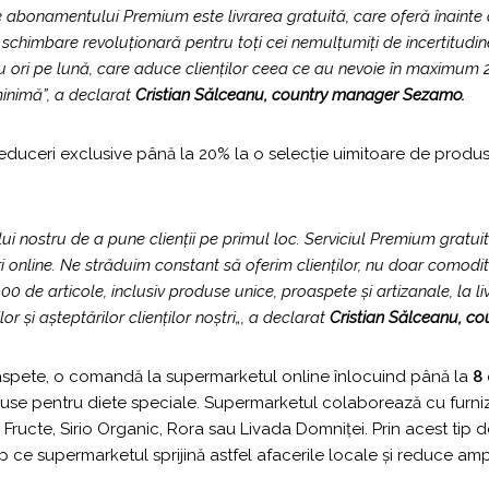
le abonamentului Premium este livrarea gratuită, care oferă înainte
 schimbare revoluționară pentru toți cei nemulțumiți de incertitudin
ru ori pe lună, care aduce clienților ceea ce au nevoie în maximum 2
nimă”, a declarat
Cristian Sălceanu, country manager Sezamo.
uceri exclusive până la 20% la o selecție uimitoare de produse, i
nostru de a pune clienții pe primul loc. Serviciul Premium gratuit
nline. Ne străduim constant să oferim clienților, nu doar comodit
 de articole, inclusiv produse unice, proaspete și artizanale, la liv
 și așteptărilor clienților noștri
„, a declarat
Cristian Sălceanu, 
pete, o comandă la supermarketul online înlocuind până la
8
duse pentru diete speciale. Supermarketul colaborează cu furnizor
ructe, Sirio Organic, Rora sau Livada Domniței. Prin acest tip de
mp ce supermarketul sprijină astfel afacerile locale și reduce a