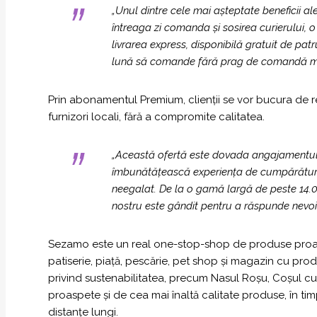
„
Unul dintre cele mai așteptate beneficii a
întreaga zi comanda și sosirea curierului, o
livrarea express, disponibilă gratuit de pat
lună să comande fără prag de comandă mi
Prin abonamentul Premium, clienții se vor bucura de red
furnizori locali, fără a compromite calitatea.
„
Această ofertă este dovada angajamentului 
îmbunătățească experiența de cumpărături o
neegalat. De la o gamă largă de peste 14.000
nostru este gândit pentru a răspunde nevoilor
Sezamo este un real one-stop-shop de produse proas
patiserie, piață, pescărie, pet shop și magazin cu pro
privind sustenabilitatea, precum Nasul Roșu, Coșul cu F
proaspete și de cea mai înaltă calitate produse, în ti
distanțe lungi.