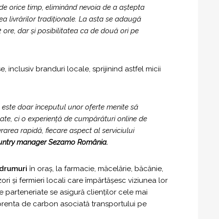
 de orice timp, eliminând nevoia de a aștepta
ea livrărilor tradiționale. La asta se adaugă
 ore, dar și posibilitatea ca de două ori pe
nclusiv branduri locale, sprijinind astfel micii
 este doar începutul unor oferte menite să
ate, ci o experiență de cumpărături online de
rarea rapidă, fiecare aspect al serviciului
country manager Sezamo România.
 drumuri
în oraș, la farmacie, măcelărie, băcănie,
i și fermieri locali care împărtășesc viziunea lor
 parteneriate se asigură clienților cele mai
mprenta de carbon asociată transportului pe