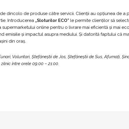
dincolo de produse către servicii. Clienții au opțiunea de a primi
rtie. Introducerea
„Sloturilor ECO”
le permite clienților să selec
nea supermarketului online pentru o livrare mai eficientă și mai e
nd emisiile și impactul asupra mediului. Și datorită faptului că
ini din oraș.
Tunari, Voluntari, Ștefăneștii de Jos, Ștefăneștii de Sus, Afumați, Ș
ilnic între orele 09:00 – 21:00.