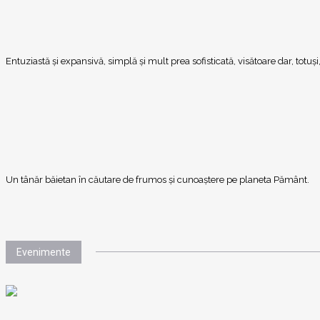
Entuziastă şi expansivă, simplă şi mult prea sofisticată, visătoare dar, totu
Un tânăr băietan în căutare de frumos și cunoaștere pe planeta Pământ.
Evenimente