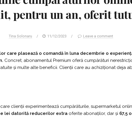
, pentru un an, oferit tutu
Tina Solonaru
/
11/12/2023
/
Leave a comment
lor care plasează o comandă în luna decembrie o experiență
an.
Concret, abonamentul Premium oferă cumpărături nerestricțion
atuite și multe alte beneficii. Clienții care au achiziționat deja
are clienții experimentează cumpărăturile, supermarketul online
e lei datorită reducerilor extra
oferite abonaților, dar și
67,5 