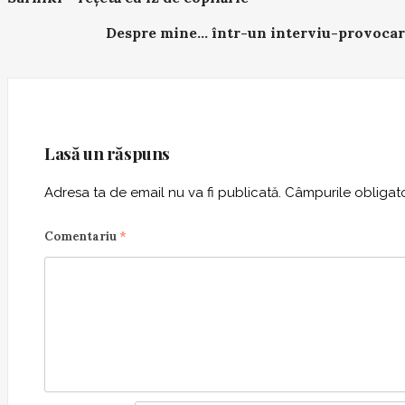
o
Despre mine… într-un interviu-provocar
s
t
n
a
v
Lasă un răspuns
i
g
Adresa ta de email nu va fi publicată.
Câmpurile obligato
a
t
Comentariu
*
i
o
n