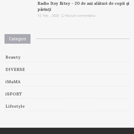
Radio Itsy Bitsy – 20 de ani alături de copii și
părinți
15. feb. , 2026
Niciun comentariu
Categorii
Beauty
DIVERSE
iMaMA
iSPORT
Lifestyle