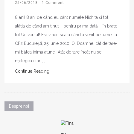
25/06/2018
1 Comment
8 ani! 8 ani de când eu cânt numele Nichita și tot
atâția de când am ținut – pentru prima dată – în brațe
tot Universul! Era vineri seara când a venit pe lume, la
CF2 București, 25 iunie 2010. O, Doamne, cât de tare-
mi bătea inima atunci! Atât de tare încât nu se-
nțelegea clar […]
Continue Reading
Despre noi