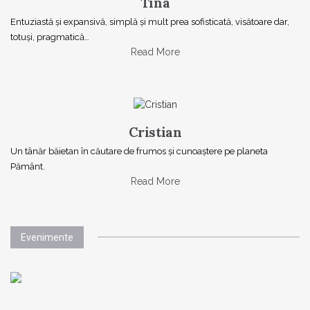
Tina
Entuziastă şi expansivă, simplă şi mult prea sofisticată, visătoare dar,
totuşi, pragmatică…
Read More
Cristian
Un tânăr băietan în căutare de frumos și cunoaștere pe planeta
Pământ.
Read More
Evenimente