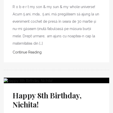
R o b e r t my son & my sun & my whole universe!
Acum 5 ani, mda… 5 ani, mă pregăteam să ajung la un
eveniment cochet de presă în seara de 30 martie și
nu-mi găseam ținută fabuloasă pe măsura burții
mele. Drept urmare, am ajuns cu noaptea-n cap la
maternitatea din […]
Continue Reading
Happy 8th Birthday,
Nichita!