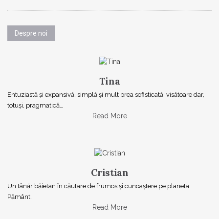
Despre noi
Tina
Entuziastă şi expansivă, simplă şi mult prea sofisticată, visătoare dar,
totuşi, pragmatică…
Read More
Cristian
Un tânăr băietan în căutare de frumos și cunoaștere pe planeta
Pământ.
Read More