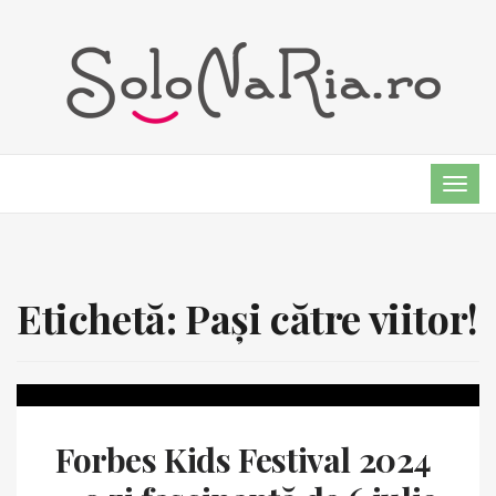
TOG
NAVI
Etichetă:
Pași către viitor!
Forbes Kids Festival 2024