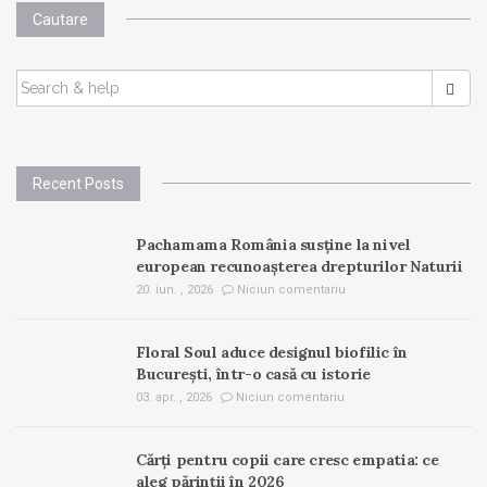
Cautare
SEARCH
FOR:
Recent Posts
Pachamama România susține la nivel
european recunoașterea drepturilor Naturii
20. iun. , 2026
Niciun comentariu
Floral Soul aduce designul biofilic în
București, într-o casă cu istorie
03. apr. , 2026
Niciun comentariu
Cărți pentru copii care cresc empatia: ce
aleg părinții în 2026