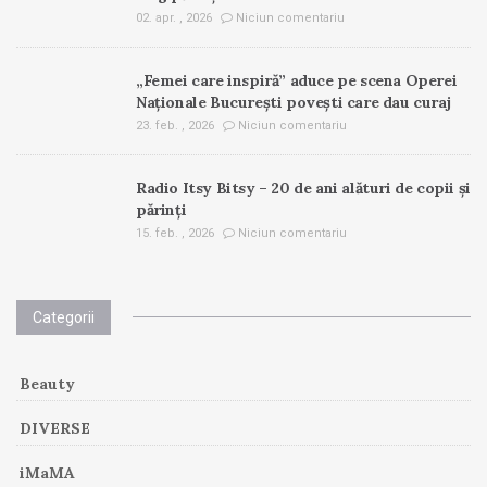
02. apr. , 2026
Niciun comentariu
„Femei care inspiră” aduce pe scena Operei
Naționale București povești care dau curaj
23. feb. , 2026
Niciun comentariu
Radio Itsy Bitsy – 20 de ani alături de copii și
părinți
15. feb. , 2026
Niciun comentariu
Categorii
Beauty
DIVERSE
iMaMA