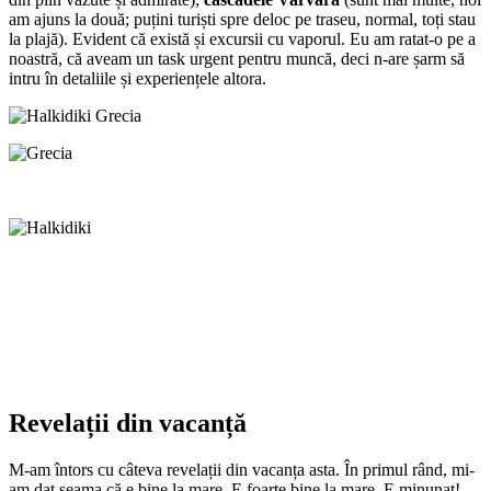
am ajuns la două; puțini turiști spre deloc pe traseu, normal, toți stau
la plajă). Evident că există și excursii cu vaporul. Eu am ratat-o pe a
noastră, că aveam un task urgent pentru muncă, deci n-are șarm să
intru în detaliile și experiențele altora.
Revelații din vacanță
M-am întors cu câteva revelații din vacanța asta. În primul rând, mi-
am dat seama că e bine la mare. E foarte bine la mare. E minunat!