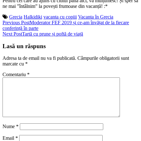
Pentru cei care au ajuns cu cititul până aici, vă mulțumesc! Și sper să
ne mai ”întâlnim” la povești frumoase din vacanță! :*
Grecia
Halkidiki
vacanta cu copiii
Vacanta în Grecia
Post
Previous Post
Moderator FEF 2019 și ce-am învățat de la fiecare
conferință în parte
navigation
Next Post
Tartă cu prune și poftă de viață
Lasă un răspuns
Adresa ta de email nu va fi publicată.
Câmpurile obligatorii sunt
marcate cu
*
Comentariu
*
Nume
*
Email
*