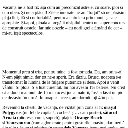
Vacanța ne-a fost fix așa cum au preconizat astrele: cu soare, ploi și
curcubeu. Și ne-a plăcut! Zilele înnorate ne-au ”forțat” să ne părăsim
plaja liniștită și confortabilă, pentru a cutreiera prin munți și sate
apropiate. Și-apoi, ploaia a pregătit nisipilul pentru un super concurs
de construit castele. Iar mie pozele – cu norii grei atârnând de cer –
mi-au ieșit spectaculos.
Momentul greu și trist, pentru mine, a fost tornada. Da, am prins-o!
N-am pățit nimic, dar tot ne-a sperit. Era târziu. Brusc, noaptea s-a
transformat în lumină de la fulgere puternice și dese. Apoi a venit
vântul. Și ploia. S-a luat curentul. Iar noi aveam 1% baterie. Nu cred
că a durat mai mult de 15 min acest joc al naturii, însă a lăsat un pic
de dezastru în urmă. În noaptea aceea, am dormit toți 4 în pat.
Revenind la chestii de vacanță, de vizitat prin zonă ar fi:
orașul
Polygyros
(un fel de capitală, cochetă și… cam pustie),
sătucul
Arnaia
(pitoresc, curat, superb), plajele
Orange Beach
și
Vourvourou
(cam aglomerate pentru gusturile noastre, dar merită
din plin văzute și admirate);
cascadele Varvara
(sunt mai multe, noi