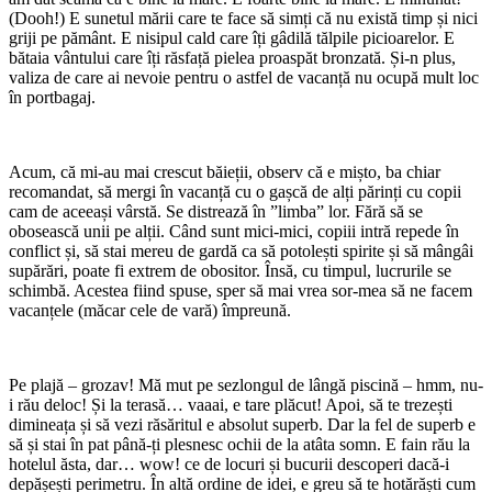
(Dooh!) E sunetul mării care te face să simți că nu există timp și nici
griji pe pământ. E nisipul cald care îți gâdilă tălpile picioarelor. E
bătaia vântului care îți răsfață pielea proaspăt bronzată. Și-n plus,
valiza de care ai nevoie pentru o astfel de vacanță nu ocupă mult loc
în portbagaj.
Acum, că mi-au mai crescut băieții, observ că e mișto, ba chiar
recomandat, să mergi în vacanță cu o gașcă de alți părinți cu copii
cam de aceeași vârstă. Se distrează în ”limba” lor. Fără să se
obosească unii pe alții. Când sunt mici-mici, copiii intră repede în
conflict și, să stai mereu de gardă ca să potolești spirite și să mângâi
supărări, poate fi extrem de obositor. Însă, cu timpul, lucrurile se
schimbă. Acestea fiind spuse, sper să mai vrea sor-mea să ne facem
vacanțele (măcar cele de vară) împreună.
Pe plajă – grozav! Mă mut pe sezlongul de lângă piscină – hmm, nu-
i rău deloc! Și la terasă… vaaai, e tare plăcut! Apoi, să te trezești
dimineața și să vezi răsăritul e absolut superb. Dar la fel de superb e
să și stai în pat până-ți plesnesc ochii de la atâta somn. E fain rău la
hotelul ăsta, dar… wow! ce de locuri și bucurii descoperi dacă-i
depășești perimetru. În altă ordine de idei, e greu să te hotărăști cum