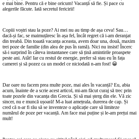
e mai bine. Pentru că e bine oricum! Vacanță să fie. Și pace cu
alegerile făcute. Iată secretul fericirii!
Copiii voștri stau la poze? Ai mei nu au timp de așa ceva! Sau…
dacă-și fac, se maimuțăresc în așa fel, încât regret că i-am deranjat
din treabă. Din toaată vacanța aceasta, avem doar una, două, maxim
trei poze de familie (din alea de pus în ramă). Nici nu insist! Încerc
să-i surprind în câteva instantanee care să țină amintirile proaspete
peste ani. Atât! Iar cu restul de energie, prefer să stau eu în fața
camerei și să pozez ca un model ce niciodată n-am fost!
😀
Dar oare nu facem prea multe poze, mai ales în vacanță? Eu, abia
acum, înainte de a scrie acest articol, mi-am făcut curaj să trec prin
toate pozele din vacanța din Grecia. Și să mai șterg din ele. Vă zic
sincer, nu e muncă ușoară! M-a luat amețeala, durerea de cap. Și
cred că n-ar fi rău să se inventeze o aplicație care să limiteze
numărul de poze per vacanță. Am face mai puține și le-am prețui mai
mult!