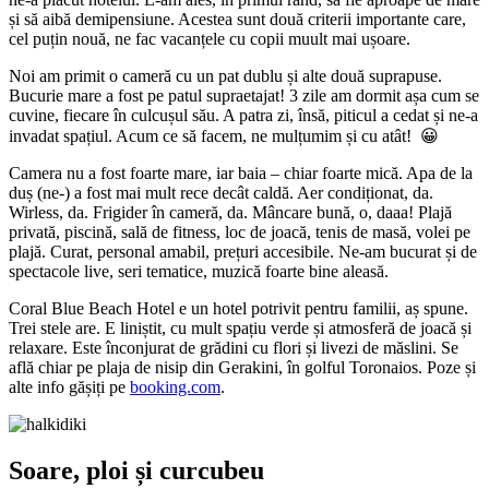
și să aibă demipensiune. Acestea sunt două criterii importante care,
cel puțin nouă, ne fac vacanțele cu copii muult mai ușoare.
Noi am primit o cameră cu un pat dublu și alte două suprapuse.
Bucurie mare a fost pe patul supraetajat! 3 zile am dormit așa cum se
cuvine, fiecare în culcușul său. A patra zi, însă, piticul a cedat și ne-a
invadat spațiul. Acum ce să facem, ne mulțumim și cu atât!
😀
Camera nu a fost foarte mare, iar baia – chiar foarte mică. Apa de la
duș (ne-) a fost mai mult rece decât caldă. Aer condiționat, da.
Wirless, da. Frigider în cameră, da. Mâncare bună, o, daaa! Plajă
privată, piscină, sală de fitness, loc de joacă, tenis de masă, volei pe
plajă. Curat, personal amabil, prețuri accesibile. Ne-am bucurat și de
spectacole live, seri tematice, muzică foarte bine aleasă.
Coral Blue Beach Hotel e un hotel potrivit pentru familii, aș spune.
Trei stele are. E liniștit, cu mult spațiu verde și atmosferă de joacă și
relaxare. Este înconjurat de grădini cu flori și livezi de măslini. Se
află chiar pe plaja de nisip din Gerakini, în golful Toronaios. Poze și
alte info gășiți pe
booking.com
.
Soare, ploi și curcubeu