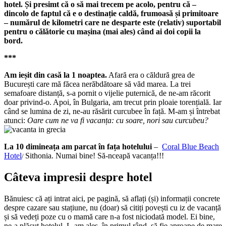
hotel. Și presimt că o să mai trecem pe acolo, pentru că –
dincolo de faptul că e o destinație caldă, frumoasă și primitoare
– numărul de kilometri care ne desparte este (relativ) suportabil
pentru o călătorie cu mașina (mai ales) când ai doi copii la
bord.
***
Am ieșit din casă la 1 noaptea.
Afară era o căldură grea de
București care mă făcea nerăbdătoare să văd marea. La trei
semafoare distanță, s-a pornit o vijelie puternică, de ne-am răcorit
doar privind-o. Apoi, în Bulgaria, am trecut prin ploaie torențială. Iar
când se lumina de zi, ne-au răsărit curcubee în față. M-am și întrebat
atunci:
Oare cum ne va fi vacanța: cu soare, nori sau curcubeu?
La 10 dimineața am parcat în fața hotelului
–
Coral Blue Beach
Hotel
Sithonia. Numai bine! Să-nceapă vacanța!!!
/
Câteva impresii despre hotel
Bănuiesc că ați intrat aici, pe pagină, să aflați (și) informații concrete
despre cazare sau stațiune, nu (doar) să citiți povești cu iz de vacanță
și să vedeți poze cu o mamă care n-a fost niciodată model. Ei bine,
ne-a plăcut hotelul. L-am ales, în primul rând, să fie aproape de mare