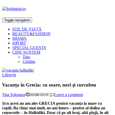
Toggle navigation
STIL DE VIAȚĂ
BEAUTY&FASHION
iMAMA
iSPORT
SPECIAL GUESTS
CINE SUNTEM
Tina
Cristian
Lifestyle
Vacanța în Grecia: cu soare, nori și curcubeu
Tina Solonaru
/
20/08/2019
/
Leave a comment
Și-n acest an am ales GRECIA pentru vacanța la mare cu
copiii. Ba chiar mai mult, ne-am întors – pentru al doilea an
consecutiv – în Halkidiki. Doar că pe alt braț, altă plajă, în alt