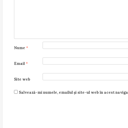
i
o
n
Nume
*
Email
*
Site web
Salvează-mi numele, emailul și site-ul web în acest navig