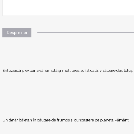
Despre noi
Entuziastă şi expansivă, simplă şi mult prea sofisticată, visătoare dar, totu
Un tânăr băietan în căutare de frumos și cunoaștere pe planeta Pământ.