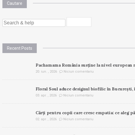
Cautare
SEARCH
FOR:
Recent Posts
Pachamama România susține la nivel european r
20. iun. , 2026
Niciun comentariu
Floral Soul aduce designul biofilic în București, 
03. apr. , 2026
Niciun comentariu
Cărți pentru copii care cresc empatia: ce aleg pă
02. apr. , 2026
Niciun comentariu