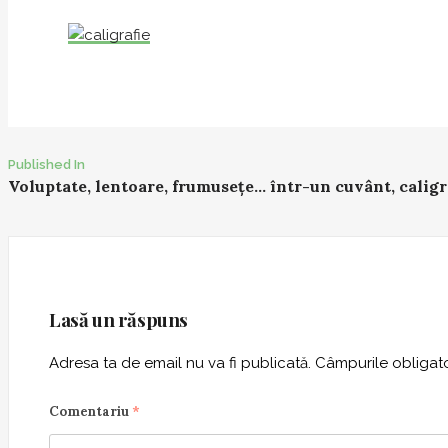
Published In
P
Voluptate, lentoare, frumusețe… într-un cuvânt, caligr
o
s
t
n
a
Lasă un răspuns
v
i
Adresa ta de email nu va fi publicată.
Câmpurile obligato
g
a
Comentariu
*
t