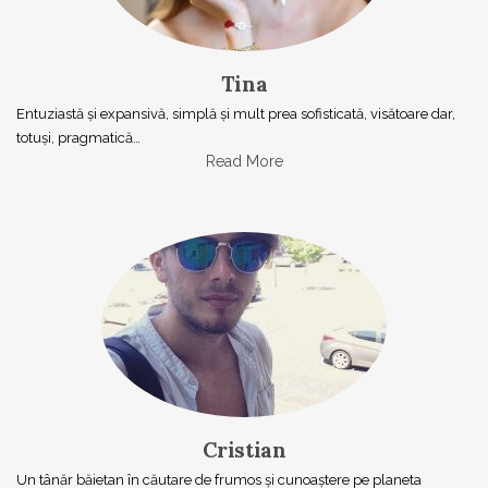
Tina
Entuziastă şi expansivă, simplă şi mult prea sofisticată, visătoare dar,
totuşi, pragmatică…
Read More
Cristian
Un tânăr băietan în căutare de frumos și cunoaștere pe planeta