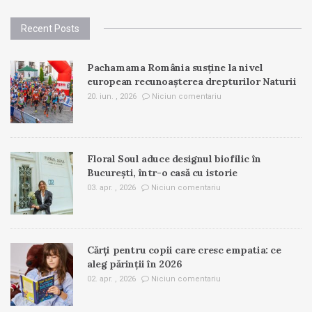
Recent Posts
Pachamama România susține la nivel
european recunoașterea drepturilor Naturii
20. iun. , 2026
Niciun comentariu
Floral Soul aduce designul biofilic în
București, într-o casă cu istorie
03. apr. , 2026
Niciun comentariu
Cărți pentru copii care cresc empatia: ce
aleg părinții în 2026
02. apr. , 2026
Niciun comentariu