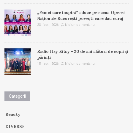
„Femei care inspiră” aduce pe scena Operei
Naționale București povești care dau curaj
23. feb. , 2026
Niciun comentariu
Radio Itsy Bitsy – 20 de ani alături de copii și
părinți
15. feb. , 2026
Niciun comentariu
Categorii
Beauty
DIVERSE