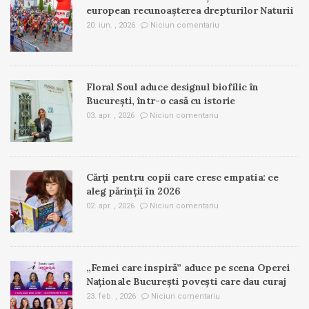
european recunoașterea drepturilor Naturii
20. iun. , 2026
Niciun comentariu
Floral Soul aduce designul biofilic în
București, într-o casă cu istorie
03. apr. , 2026
Niciun comentariu
Cărți pentru copii care cresc empatia: ce
aleg părinții în 2026
02. apr. , 2026
Niciun comentariu
„Femei care inspiră” aduce pe scena Operei
Naționale București povești care dau curaj
23. feb. , 2026
Niciun comentariu