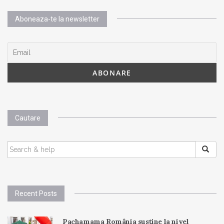
Aboneaza-te la newsletter
Cautare
SEARCH
FOR:
Recent Posts
Pachamama România susține la nivel