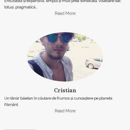
Entuziastă şi expansivă, simplă şi mult prea sofisticată, visătoare dar,
totuşi, pragmatică…
Read More
Cristian
Un tânăr băietan în căutare de frumos și cunoaștere pe planeta
Pământ.
Read More