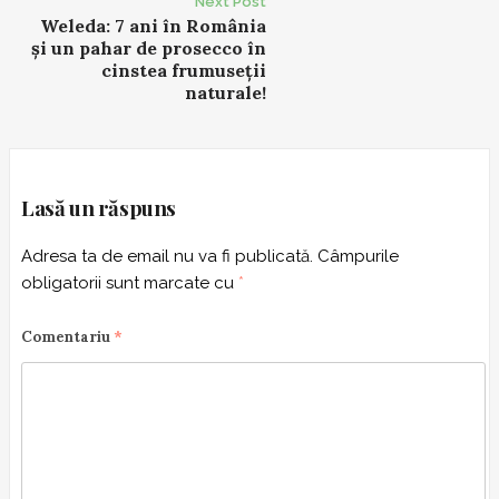
Next Post
o
Weleda: 7 ani în România
s
și un pahar de prosecco în
t
cinstea frumuseții
naturale!
n
a
v
i
g
Lasă un răspuns
a
Adresa ta de email nu va fi publicată.
Câmpurile
t
obligatorii sunt marcate cu
*
i
o
Comentariu
*
n