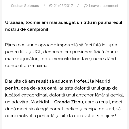
Cristian Solonaru
/
21/05/2017
/
Leave a comment
Uraaaaa, tocmai am mai adăugat un titlu în palmaresul
nostru de campioni!
Părea o misiune aproape imposibilă să faci față în lupta
pentru titlu și UCL, deoarece era presiunea fizică foarte
mare pe jucători, toate meciurile fiind tari și necesitând
concentrare maximă.
Dar uite că
am reușit să aducem trofeul la Madrid
pentru cea de-a 33 oară
, iar asta datorită unui grup de
jucători extraordinari, datorită unui antrenor tânăr și genial,
un adevărat Madridist –
Grande Zizou
, care a reușit, meci
după meci, să aleagă corect tactica și echipa de start, să
ofere motivația perfectă și, uite la ce rezultat s-a ajuns!