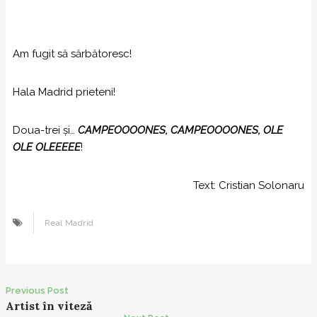
Am fugit să sărbătoresc!
Hala Madrid prieteni!
Doua-trei și…
CAMPEOOOONES, CAMPEOOOONES, OLE
OLE OLEEEEE
!
Text: Cristian Solonaru
Real Madrid
Previous Post
P
Artist în viteză