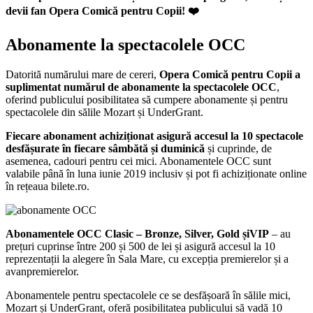
devii fan Opera Comică pentru Copii! ❤️
Abonamente la spectacolele OCC
Datorită numărului mare de cereri,
Opera Comică pentru Copii a
suplimentat numărul de abonamente la spectacolele OCC
,
oferind publicului posibilitatea să cumpere abonamente și pentru
spectacolele din sălile Mozart și UnderGrant.
Fiecare abonament achiziționat asigură accesul la 10 spectacole
desfășurate în fiecare sâmbătă și duminică
și cuprinde, de
asemenea, cadouri pentru cei mici. Abonamentele OCC sunt
valabile până în luna iunie 2019 inclusiv și pot fi achiziționate online
în rețeaua bilete.ro.
Abonamentele OCC Clasic – Bronze, Silver, Gold șiVIP
– au
prețuri cuprinse între 200 și 500 de lei și asigură accesul la 10
reprezentații la alegere în Sala Mare, cu excepția premierelor și a
avanpremierelor.
Abonamentele pentru spectacolele ce se desfășoară în sălile mici,
Mozart și UnderGrant, oferă posibilitatea publicului să vadă 10