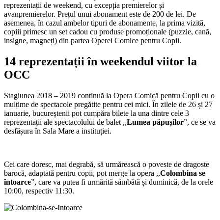
reprezentații de weekend, cu excepția premierelor și
avanpremierelor. Prețul unui abonament este de 200 de lei. De
asemenea, în cazul ambelor tipuri de abonamente, la prima vizită,
copiii primesc un set cadou cu produse promoționale (puzzle, cană,
insigne, magneți) din partea Operei Comice pentru Copii.
14 reprezentații în weekendul viitor la
OCC
Stagiunea 2018 – 2019 continuă la Opera Comică pentru Copii cu o
mulțime de spectacole pregătite pentru cei mici. În zilele de 26 și 27
ianuarie, bucureștenii pot cumpăra bilete la una dintre cele 3
reprezentații ale spectacolului de balet ,,
Lumea păpușilor
”, ce se va
desfășura în Sala Mare a instituției.
Cei care doresc, mai degrabă, să urmărească o poveste de dragoste
barocă, adaptată pentru copii, pot merge la opera ,,
Colombina se
întoarce
”, care va putea fi urmărită sâmbătă și duminică, de la orele
10:00, respectiv 11:30.