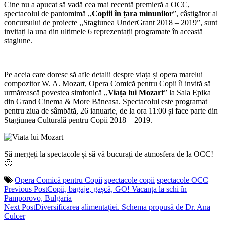
Cine nu a apucat să vadă cea mai recentă premieră a OCC,
spectacolul de pantomimă ,,
Copiii în țara minunilor
”, câștigător al
concursului de proiecte ,,Stagiunea UnderGrant 2018 – 2019”, sunt
invitați la una din ultimele 6 reprezentații programate în această
stagiune.
Pe aceia care doresc să afle detalii despre viața și opera marelui
compozitor W. A. Mozart, Opera Comică pentru Copii îi invită să
urmărească povestea simfonică ,,
Viața lui Mozart
” la Sala Epika
din Grand Cinema & More Băneasa. Spectacolul este programat
pentru ziua de sâmbătă, 26 ianuarie, de la ora 11:00 și face parte din
Stagiunea Culturală pentru Copii 2018 – 2019.
Să mergeți la spectacole și să vă bucurați de atmosfera de la OCC!
🙂
Opera Comică pentru Copii
spectacole copii
spectacole OCC
Post
Previous Post
Copii, bagaje, gașcă, GO! Vacanța la schi în
Pamporovo, Bulgaria
navigation
Next Post
Diversificarea alimentației. Schema propusă de Dr. Ana
Culcer