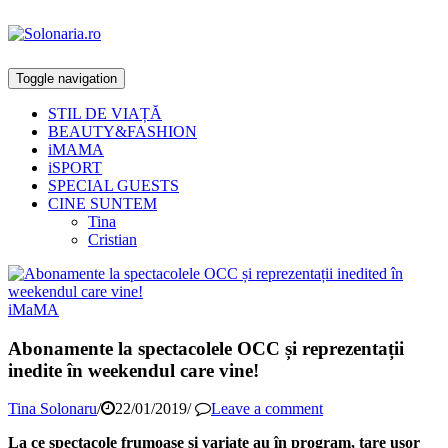
Toggle navigation
STIL DE VIAȚĂ
BEAUTY&FASHION
iMAMA
iSPORT
SPECIAL GUESTS
CINE SUNTEM
Tina
Cristian
iMaMA
Abonamente la spectacolele OCC și reprezentații
inedite în weekendul care vine!
Tina Solonaru
/
22/01/2019
/
Leave a comment
La ce spectacole frumoase și variate au în program, tare ușor