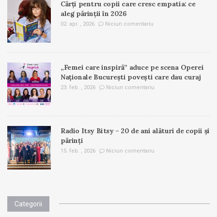
Cărți pentru copii care cresc empatia: ce
aleg părinții în 2026
02. apr. , 2026
Niciun comentariu
„Femei care inspiră” aduce pe scena Operei
Naționale București povești care dau curaj
23. feb. , 2026
Niciun comentariu
Radio Itsy Bitsy – 20 de ani alături de copii și
părinți
15. feb. , 2026
Niciun comentariu
Categorii