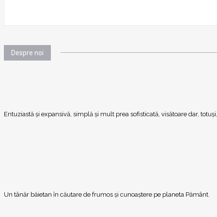
Despre noi
Entuziastă şi expansivă, simplă şi mult prea sofisticată, visătoare dar, totu
Un tânăr băietan în căutare de frumos și cunoaștere pe planeta Pământ.