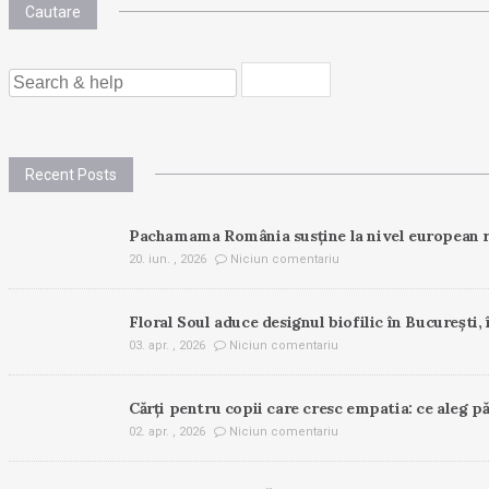
Cautare
SEARCH
FOR:
Recent Posts
Pachamama România susține la nivel european r
20. iun. , 2026
Niciun comentariu
Floral Soul aduce designul biofilic în București, 
03. apr. , 2026
Niciun comentariu
Cărți pentru copii care cresc empatia: ce aleg pă
02. apr. , 2026
Niciun comentariu