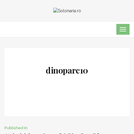
TOG
NAVI
dinoparc10
Post
Published In