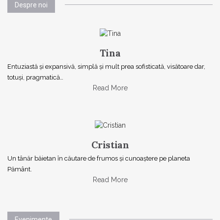
Despre noi
Tina
Entuziastă şi expansivă, simplă şi mult prea sofisticată, visătoare dar,
totuşi, pragmatică…
Read More
Cristian
Un tânăr băietan în căutare de frumos și cunoaștere pe planeta
Pământ.
Read More
Evenimente