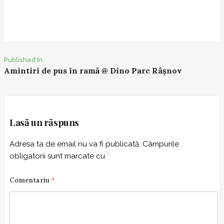
Published In
P
Amintiri de pus în ramă @ Dino Parc Râșnov
o
s
t
n
Lasă un răspuns
a
Adresa ta de email nu va fi publicată.
Câmpurile
v
obligatorii sunt marcate cu
*
i
g
Comentariu
*
a
t
i
o