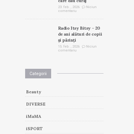
care dau curaj
23. feb. , 2026
Niciun
comentariu
Radio Itsy Bitsy – 20
de ani alături de copii
și părinți
15. feb. , 2026
Niciun
comentariu
Categorii
Beauty
DIVERSE
iMaMA
iSPORT