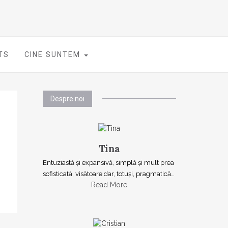
TS
CINE SUNTEM
Despre noi
Tina
Entuziastă şi expansivă, simplă şi mult prea
sofisticată, visătoare dar, totuşi, pragmatică…
Read More