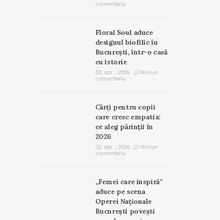
comentariu
Floral Soul aduce
designul biofilic în
București, într-o casă
cu istorie
03. apr. , 2026
Niciun
comentariu
Cărți pentru copii
care cresc empatia:
ce aleg părinții în
2026
02. apr. , 2026
Niciun
comentariu
„Femei care inspiră”
aduce pe scena
Operei Naționale
București povești