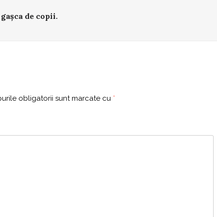
 gașca de copii.
rile obligatorii sunt marcate cu
*