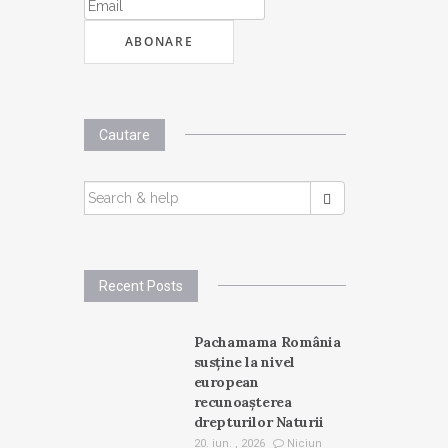
Cautare
SEARCH
FOR:
Recent Posts
Pachamama România
susține la nivel
european
recunoașterea
drepturilor Naturii
20. iun. , 2026
Niciun