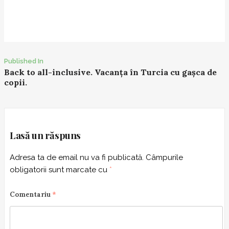
Published In
P
Back to all-inclusive. Vacanța în Turcia cu gașca de
copii.
o
s
t
n
Lasă un răspuns
a
v
Adresa ta de email nu va fi publicată.
Câmpurile
i
obligatorii sunt marcate cu
*
g
a
Comentariu
*
t
i
o