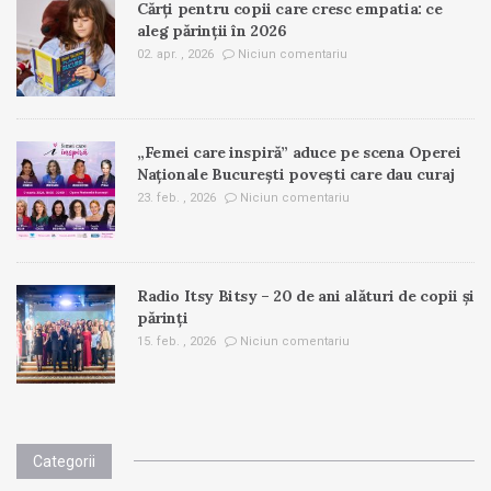
Cărți pentru copii care cresc empatia: ce
aleg părinții în 2026
02. apr. , 2026
Niciun comentariu
„Femei care inspiră” aduce pe scena Operei
Naționale București povești care dau curaj
23. feb. , 2026
Niciun comentariu
Radio Itsy Bitsy – 20 de ani alături de copii și
părinți
15. feb. , 2026
Niciun comentariu
Categorii