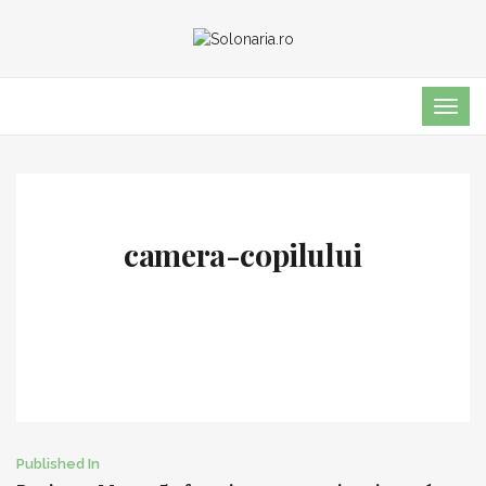
TOG
NAVI
camera-copilului
Post
Published In