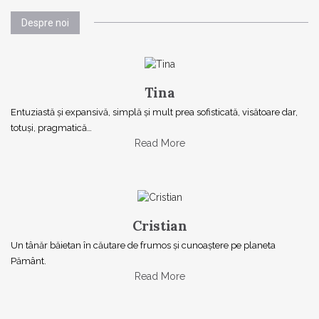
Despre noi
Tina
Entuziastă şi expansivă, simplă şi mult prea sofisticată, visătoare dar,
totuşi, pragmatică…
Read More
Cristian
Un tânăr băietan în căutare de frumos și cunoaștere pe planeta
Pământ.
Read More