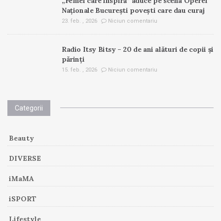
„Femei care inspiră” aduce pe scena Operei
Naționale București povești care dau curaj
23. feb. , 2026
Niciun comentariu
Radio Itsy Bitsy – 20 de ani alături de copii și
părinți
15. feb. , 2026
Niciun comentariu
Categorii
Beauty
DIVERSE
iMaMA
iSPORT
Lifestyle