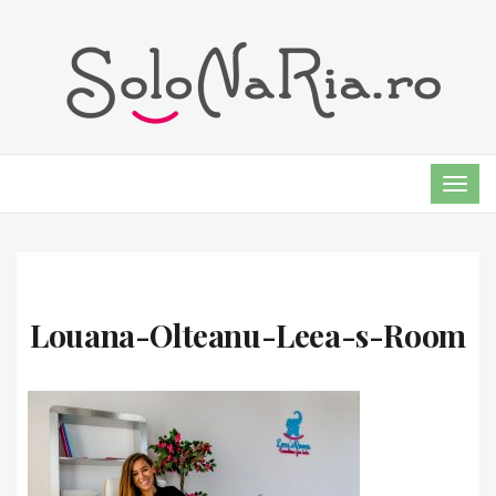
TOG
NAVI
Louana-Olteanu-Leea-s-Room