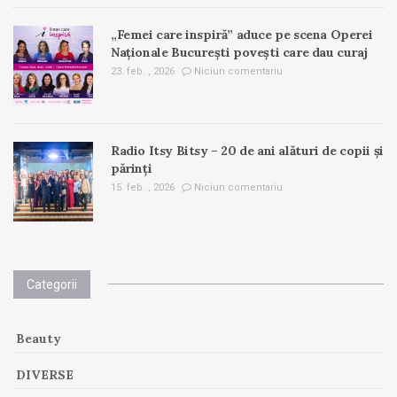
„Femei care inspiră” aduce pe scena Operei
Naționale București povești care dau curaj
23. feb. , 2026
Niciun comentariu
Radio Itsy Bitsy – 20 de ani alături de copii și
părinți
15. feb. , 2026
Niciun comentariu
Categorii
Beauty
DIVERSE