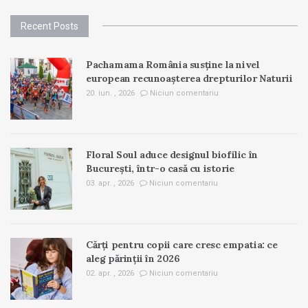
Recent Posts
Pachamama România susține la nivel
european recunoașterea drepturilor Naturii
20. iun. , 2026
Niciun comentariu
Floral Soul aduce designul biofilic în
București, într-o casă cu istorie
03. apr. , 2026
Niciun comentariu
Cărți pentru copii care cresc empatia: ce
aleg părinții în 2026
02. apr. , 2026
Niciun comentariu