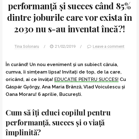
performanță și succes când 85%
dintre joburile care vor exista în
2030 nu s-au inventat încă?!
Tina Solonaru
/
21/02/2019
/
Leave a comment
În curând! Un nou eveniment și un subiect căruia,
cumva, îi simțeam lipsa! Invitați de top, de la care,
oricând, ai ce învăța!
EDUCAȚIE PENTRU SUCCES!
Cu
Gáspár György, Ana Maria Brânză, Vlad Voiculescu și
Oana Moraru! 6 aprilie, București.
Cum să îți educi copilul pentru
performanță, succes și o viață
împlinită?