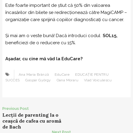
Este foarte important de știut că 50% din valoarea
încasărilor din bilete se redirecționează către MagiCAMP –
organizație care sprijină copiilor diagnosticați cu cancer.
Și mai am o veste bună! Dacă introduci codul
SOL15,
beneficiezi de o reducere cu 15%.
Așadar, cu cine mă văd la EduCare?
Ana Maria Brânză
EduCare
EDUCAȚIE PENTRU
SUCCES
Gáspár György
Oana Moraru
Vlad Voiculescu
Previous Post
P
Lecții de parenting la o
ceașcă de cafea cu aromă
o
de Bach
s
Next Post