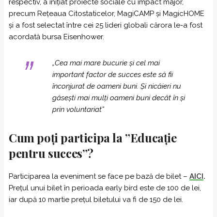
respectiv, a inițiat proiecte sociale cu impact major,
precum Rețeaua Citostaticelor, MagiCAMP și MagicHOME
şi a fost selectat între cei 25 lideri globali cărora le-a fost
acordată bursa Eisenhower.
„Cea mai mare bucurie şi cel mai
important factor de succes este să fii
înconjurat de oameni buni. Și nicăieri nu
găsești mai mulți oameni buni decât în și
prin voluntariat”
Cum poți participa la ”Educație
pentru succes”?
Participarea la eveniment se face pe bază de bilet –
AICI
.
Preţul unui bilet în perioada early bird este de 100 de lei,
iar după 10 martie preţul biletului va fi de 150 de lei.