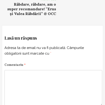
t
Răbdare, răbdare, am o
super recomandare! ”Erus
n
și Valea Răbdării” @ OCC
a
v
i
g
Lasă un răspuns
a
t
Adresa ta de email nu va fi publicată.
Câmpurile
i
obligatorii sunt marcate cu
*
o
n
Comentariu
*