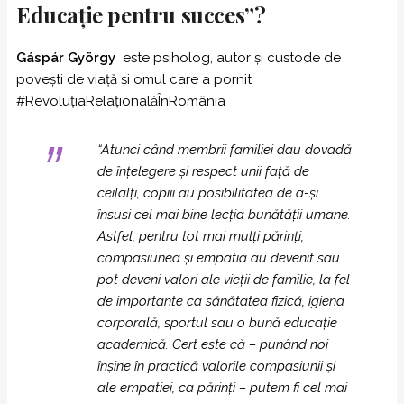
Educație pentru succes”?
Gáspár György
este psiholog, autor și custode de
povești de viață şi omul care a pornit
#RevoluțiaRelaționalăÎnRomânia
“Atunci când membrii familiei dau dovadă
de înțelegere și respect unii față de
ceilalți, copiii au posibilitatea de a-și
însuși cel mai bine lecția bunătății umane.
Astfel, pentru tot mai mulți părinți,
compasiunea și empatia au devenit sau
pot deveni valori ale vieții de familie, la fel
de importante ca sănătatea fizică, igiena
corporală, sportul sau o bună educație
academică. Cert este că – punând noi
înșine în practică valorile compasiunii și
ale empatiei, ca părinți – putem fi cel mai