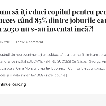
um să îți educi copilul pentru pe
ucces când 85% dintre joburile car
n 2030 nu s-au inventat încă?!
/02/2019
Leave a comment
curând! Un nou eveniment și un subiect căruia, cumva, îi simțeam lipsa! 
când, ai ce învăța! EDUCAȚIE PENTRU SUCCES! Cu Gáspár György, An
culescu și Oana Moraru! 6 aprilie, București. Cum să îți educi copilul
ces și o viață împlinită? 85% dintre joburile […]
ntinue Reading