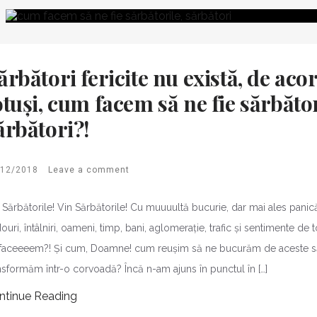
ărbători fericite nu există, de aco
otuși, cum facem să ne fie sărbăto
ărbători?!
/12/2018
Leave a comment
 Sărbătorile! Vin Sărbătorile! Cu muuuultă bucurie, dar mai ales panic
ouri, întâlniri, oameni, timp, bani, aglomerație, trafic și sentimente de
faceeeem?! Și cum, Doamne! cum reușim să ne bucurăm de aceste sărb
nsformăm într-o corvoadă? Încă n-am ajuns în punctul în […]
ntinue Reading