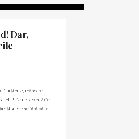
rd! Dar,
rile
ă! Curățenie, mâncare,
 tot felul! Ce ne facem? Ce
ători divine fără să le