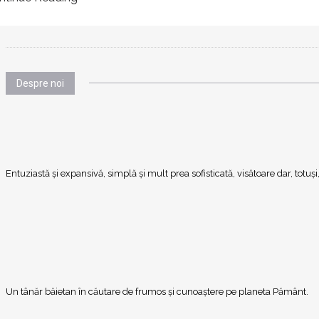
Despre noi
Entuziastă şi expansivă, simplă şi mult prea sofisticată, visătoare dar, totu
Un tânăr băietan în căutare de frumos și cunoaștere pe planeta Pământ.