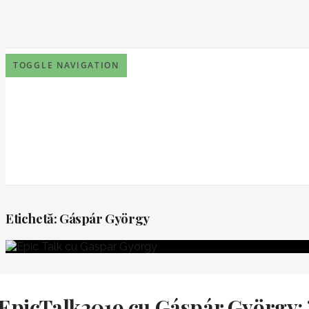
TOGGLE NAVIGATION
Etichetă:
Gáspár György
EpicTalk2019 cu Gáspár György: 