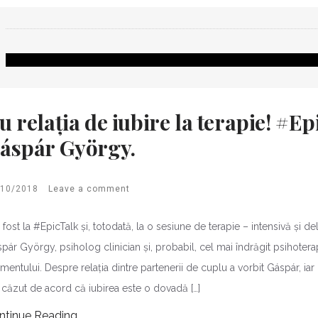
u relația de iubire la terapie! #Ep
áspár György.
/10/2018
Leave a comment
fost la #EpicTalk și, totodată, la o sesiune de terapie – intensivă și d
pár György, psiholog clinician și, probabil, cel mai îndrăgit psihoterap
entului. Despre relația dintre partenerii de cuplu a vorbit Gáspár, iar n
căzut de acord că iubirea este o dovadă […]
ntinue Reading