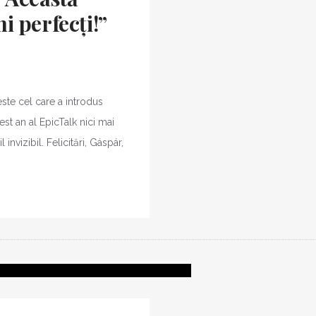
 perfecți!”
ste cel care a introdus
st an al EpicTalk nici mai
nvizibil. Felicitări, Gáspár,