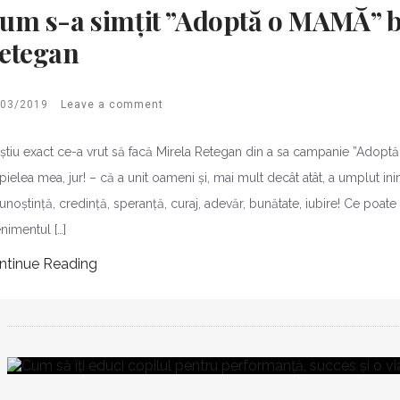
um s-a simțit ”Adoptă o MAMĂ” b
etegan
/03/2019
Leave a comment
știu exact ce-a vrut să facă Mirela Retegan din a sa campanie ”Adoptă
pielea mea, jur! – că a unit oameni și, mai mult decât atât, a umplut in
unoștință, credință, speranță, curaj, adevăr, bunătate, iubire! Ce poate
nimentul […]
ntinue Reading