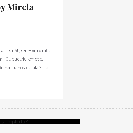
y Mirela
 o mamă!”, dar – am simțit
imi! Cu bucurie, emoție,
 fi mai frumos de-atât?! La