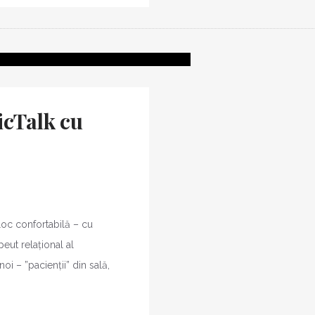
icTalk cu
eloc confortabilă – cu
eut relațional al
oi – ”pacienții” din sală,