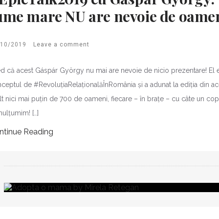
ume mare NU are nevoie de oameni
/10/2019
Leave a comment
d că acest Gáspár György nu mai are nevoie de nicio prezentare! El e
ceptul de #RevoluțiaRelaționalăÎnRomânia și a adunat la ediția din ace
t nici mai puțin de 700 de oameni, fiecare – în brațe – cu câte un copil i
mulțumim! […]
ntinue Reading