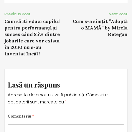
Post
Previous Post
Next Post
Cum să îți educi copilul
Cum s-a simțit ”Adoptă
navigation
pentru performanță și
o MAMĂ” by Mirela
succes când 85% dintre
Retegan
joburile care vor exista
în 2030 nu s-au
inventat încă?!
Lasă un răspuns
Adresa ta de email nu va fi publicată.
Câmpurile
obligatorii sunt marcate cu
*
Comentariu
*