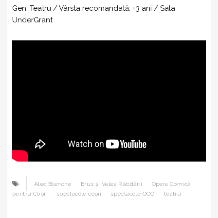
Gen: Teatru / Vârsta recomandată: +3 ani / Sala
UnderGrant
Alec Blenche
Erus și Valea Răbdării
Opera Comică
pentru Copii
spectacole copii
spectacole OCC
teatru