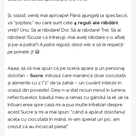
Și, ssssst, veniți mai aproape! Până ajungeți la spectacol,
vă ”șoptesc” eu care sunt cele
4 reguli ale răbdării
,
vreți? Unu: Să ai răbdare! Doi: Să ai răbdare! Trei: Să ai
răbdare! (Scuze că întrerup, mai aveți răbdare s-o aflați
și pe-a patra?)
A patra regulă, dacă vrei, e să le respecți
pe primele 3
! 😃
Aaaa, să vă mai spun că pe scenă apare și un personaj
dolofan –
Sucre
, intrusul care mănâncă doar ciocolată
și alimente cu z (”z” de la zahăr – un cuvânt interzis în
orașul din poveste). Deși n-a stat niciun minut în lumina
reflectoarelor, băiatul meu a rămas cu gândul la el, iar la
întoarcerea spre casă mi-a pus multe întrebări despre
acest Sucre și mi-a mai spun: ”când a apărut dolofanul
acela cu ciocolată în mână, m-am speriat un pic, am
crezut că au încurcat piesa!”