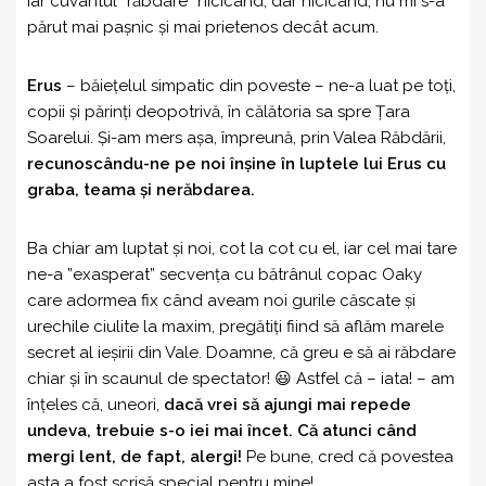
iar cuvântul ”răbdare” nicicând, dar nicicând, nu mi s-a
părut mai pașnic și mai prietenos decât acum.
Erus
– băiețelul simpatic din poveste – ne-a luat pe toți,
copii și părinți deopotrivă, în călătoria sa spre Țara
Soarelui. Și-am mers așa, împreună, prin Valea Răbdării,
recunoscându-ne pe noi înșine în luptele lui Erus cu
graba, teama și nerăbdarea.
Ba chiar am luptat și noi, cot la cot cu el, iar cel mai tare
ne-a ”exasperat” secvența cu bătrânul copac Oaky
care adormea fix când aveam noi gurile căscate și
urechile ciulite la maxim, pregătiți fiind să aflăm marele
secret al ieșirii din Vale. Doamne, că greu e să ai răbdare
chiar și în scaunul de spectator! 😃 Astfel că – iata! – am
înțeles că, uneori,
dacă vrei să ajungi mai repede
undeva, trebuie s-o iei mai încet. Că atunci când
mergi lent, de fapt, alergi!
Pe bune, cred că povestea
asta a fost scrisă special pentru mine!