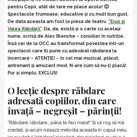
pentru Copii, atât de tare ne place acolo! 🙂
Spectacole frumoase, educative și cu mult bun gust.
De data aceasta am fost la piesa de teatru
”Erus și
Valea Răbdării”
. Da, da, există și o carte cu același
nume, scrisă de Alec Blenche – consilier în nutriție.
Însă cei de la OCC au transformat povestea într-un
spectacol care îți pune cu adevărat răbdarea la
încercare – ATENȚIE! – în cel mai muzical, plăcut,
antrenant și amuzant mod. N-are cum să nu-ți placă!
Pur și simplu, EXCLUS!
O lecție despre răbdare
adresată copiilor, din care
învață – negreșit – părinții!
”Răbdare, răbdare… până te faci mare!” Și vă rog să mă
credeți, și-acum rulează melodia aceasta în capul meu,