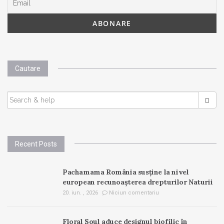
Cautare
SEARCH
FOR:
Recent Posts
Pachamama România susține la nivel
european recunoașterea drepturilor Naturii
20. iun. , 2026
Niciun comentariu
Floral Soul aduce designul biofilic în