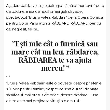
Așadar, luați la voi niște pătrunjel, lămâie, morcovi, fructe
de pădure, miez de nucă și mergeți să vedeți
spectacolul ”Erus și Valea Răbdării” de la Opera Comică
pentru Copii! Până atunci, RĂBDARE, RĂBDARE, pentru
că, negreșit, fie că…
”Ești mic cât o furnică sau
mare cât un leu, răbdarea,
RĂBDAREA te va ajuta
mereu! ”
***
”Erus și Valea Răbdării” este o poveste despre prietenie
și iubire pentru familie, despre educație și stil de viață
sănătos și, mai presus de orice, despre răbdare – una
dintre cele mai prețioase virtuți ale omului.