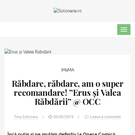
TOG
NAVI
iMaMA
Răbdare, răbdare, am o super
recomandare! ”Erus și Valea
Răbdării” @ OCC
Tina Solonaru
/
03/03/2019
/
Leave a comment
Încă puțin și ne mutăm definitiv la Opera Comică