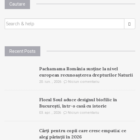
Cautare
SEARCH
FOR:
Recent Posts
Pachamama România susține la nivel
european recunoașterea drepturilor Naturii
20. iun. , 2026
Niciun comentariu
Floral Soul aduce designul biofilic în
București, într-o casă cu istorie
03. apr. , 2026
Niciun comentariu
Cărți pentru copii care cresc empatia: ce
aleg părinții în 2026