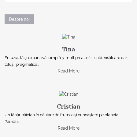
Despre noi
Tina
Entuziastă şi expansivă, simplă şi mult prea sofisticată, visătoare dar,
totuşi, pragmatică…
Read More
Cristian
Un tânăr băietan în căutare de frumos și cunoaștere pe planeta
Pământ.
Read More