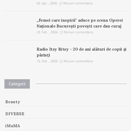
02. apr. , 2026
Niciun comentariu
„Femei care inspiră” aduce pe scena Operei
Naționale București povești care dau curaj
23. feb. , 2026
Niciun comentariu
Radio Itsy Bitsy – 20 de ani alături de copii și
părinți
15. feb. , 2026
Niciun comentariu
Categorii
Beauty
DIVERSE
iMaMA