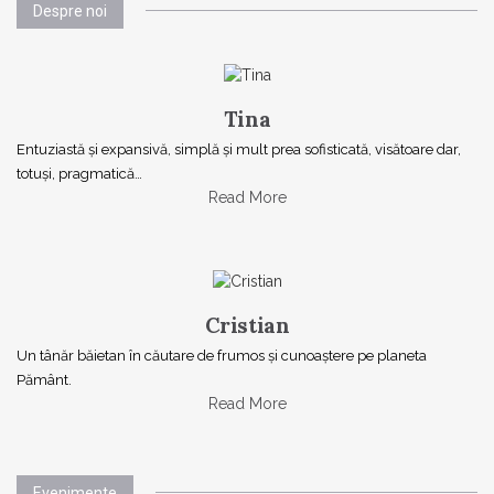
Despre noi
Tina
Entuziastă şi expansivă, simplă şi mult prea sofisticată, visătoare dar,
totuşi, pragmatică…
Read More
Cristian
Un tânăr băietan în căutare de frumos și cunoaștere pe planeta
Pământ.
Read More
Evenimente