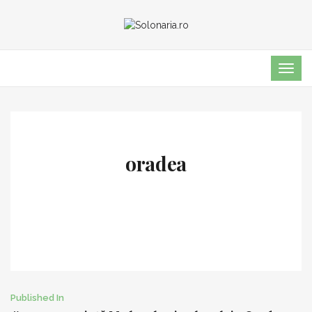
TOG
NAVI
oradea
Post
Published In