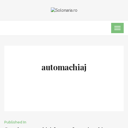
TOG
NAVI
automachiaj
Post
Published In