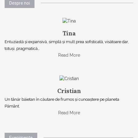
Despre noi
Tina
Entuziastă şi expansivă, simplă şi mult prea sofisticată, visătoare dar,
totuşi, pragmatică…
Read More
Cristian
Un tânăr băietan în căutare de frumos și cunoaștere pe planeta
Pământ.
Read More
Evenimente