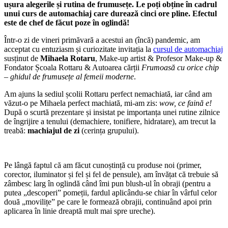
ușura alegerile și rutina de frumusețe. Le poți obține în cadrul
unui curs de automachiaj care durează cinci ore pline. Efectul
este de chef de făcut poze în oglindă!
Într-o zi de vineri primăvară a acestui an (încă) pandemic, am
acceptat cu entuziasm și curiozitate invitația la
cursul de automachiaj
susținut de
Mihaela Rotaru
, Make-up artist & Profesor Make-up &
Fondator Școala Rottaru & Autoarea cărții
Frumoasă cu orice chip
– ghidul de frumusețe al femeii moderne
.
Am ajuns la sediul școlii Rottaru perfect nemachiată, iar când am
văzut-o pe Mihaela perfect machiată, mi-am zis:
wow, ce faină e!
După o scurtă prezentare și insistat pe importanța unei rutine zilnice
de îngrijire a tenului (demachiere, tonifiere, hidratare), am trecut la
treabă:
machiajul de zi
(cerința grupului).
Pe lângă faptul că am făcut cunoștință cu produse noi (primer,
corector, iluminator și fel și fel de pensule), am învățat că trebuie să
zâmbesc larg în oglindă când îmi pun blush-ul în obraji (pentru a
putea „descoperi” pomeții, fardul aplicându-se chiar în vârful celor
două „movilițe” pe care le formează obrajii, continuând apoi prin
aplicarea în linie dreaptă mult mai spre ureche).