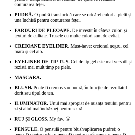
conturarea feței.
PUDRĂ.
O pudră translucidă care se oricărei culori a pielii și
una închisă pentru conturarea feței.
FARDURI DE PLEOAPE.
De investit în câteva culori și
texturi de calitate. Trusele cu multe culori sunt de evitat.
CREIOANE EYELINER.
Must-have: creionul negru, cel
maro și cel alb.
EYELINER DE TIP TUȘ.
Cel de tip gel este mai versatil și
rezistă mai mult timp pe piele.
MASCARA.
BLUSH.
Poate fi cremos sau pudră, în funcție de rezultatul
dorit sau tipul de ten.
ILUMINATOR.
Unul mai apropiat de nuanța tenului pentru
zi și altul mai îndrăzneț pentru seară.
RUJ ȘI GLOSS.
My fav. 🙂
PENSULE.
O pensulă pentru blush/aplicarea pudrei; o
pensulă pentru ochi; o pensulă pentru sprâncene; o pensulă