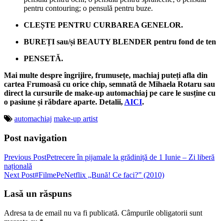
pentru contouring; o pensulă pentru buze.
CLEȘTE PENTRU CURBAREA GENELOR.
BUREȚI sau/și BEAUTY BLENDER pentru fond de ten
PENSETĂ.
Mai multe despre îngrijire, frumusețe, machiaj puteți afla din
cartea Frumoasă cu orice chip, semnată de Mihaela Rotaru sau
direct la cursurile de make-up automachiaj pe care le susține cu
o pasiune și răbdare aparte. Detalii,
AICI
.
automachiaj
make-up artist
Post navigation
Previous Post
Petrecere în pijamale la grădiniță de 1 Iunie – Zi liberă
națională
Next Post
#FilmePeNetflix „Bună! Ce faci?” (2010)
Lasă un răspuns
Adresa ta de email nu va fi publicată.
Câmpurile obligatorii sunt