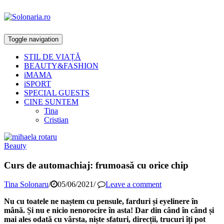
Toggle navigation
STIL DE VIAȚĂ
BEAUTY&FASHION
iMAMA
iSPORT
SPECIAL GUESTS
CINE SUNTEM
Tina
Cristian
Beauty
Curs de automachiaj: frumoasă cu orice chip
Tina Solonaru
/
05/06/2021
/
Leave a comment
Nu cu toatele ne naștem cu pensule, farduri și eyelinere în
mână. Și nu e nicio nenorocire în asta! Dar din când în când și
mai ales odată cu vârsta, niște sfaturi, direcții, trucuri îți pot