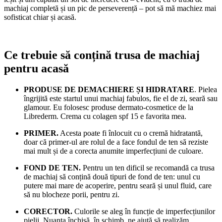
machiaj completă și un pic de perseverență – pot să mă machiez mai
sofisticat chiar și acasă.
Ce trebuie să conțină trusa de machiaj
pentru acasă
PRODUSE DE DEMACHIERE ȘI HIDRATARE
. Pielea
îngrijită este startul unui machiaj fabulos, fie el de zi, seară sau
glamour. Eu folosesc produse dermato-cosmetice de la
Librederm. Crema cu colagen spf 15 e favorita mea.
PRIMER.
Acesta poate fi înlocuit cu o cremă hidratantă,
doar că primer-ul are rolul de a face fondul de ten să reziste
mai mult și de a corecta anumite imperfecțiuni de culoare.
FOND DE TEN.
Pentru un ten dificil se recomandă ca trusa
de machiaj să conțină două tipuri de fond de ten: unul cu
putere mai mare de acoperire, pentru seară și unul fluid, care
să nu blocheze porii, pentru zi.
CORECTOR.
Culorile se aleg în funcție de imperfecțiunilor
pielii. Nuanța închisă, în schimb, ne ajută să realizăm