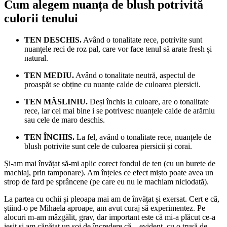
Cum alegem nuanța de blush potrivită
culorii tenului
TEN DESCHIS.
Având o tonalitate rece, potrivite sunt
nuanțele reci de roz pal, care vor face tenul să arate fresh și
natural.
TEN MEDIU.
Având o tonalitate neutră, aspectul de
proaspăt se obține cu nuanțe calde de culoarea piersicii.
TEN MĂSLINIU.
Deși închis la culoare, are o tonalitate
rece, iar cel mai bine i se potrivesc nuanțele calde de arămiu
sau cele de maro deschis.
TEN ÎNCHIS.
La fel, având o tonalitate rece, nuanțele de
blush potrivite sunt cele de culoarea piersicii și corai.
Și-am mai învățat să-mi aplic corect fondul de ten (cu un burete de
machiaj, prin tamponare). Am înțeles ce efect mișto poate avea un
strop de fard pe sprâncene (pe care eu nu le machiam niciodată).
La partea cu ochii și pleoapa mai am de învățat și exersat. Cert e că,
știind-o pe Mihaela aproape, am avut curaj să experimentez. Pe
alocuri m-am mâzgălit, grav, dar important este că mi-a plăcut ce-a
ieșit și am căpătat un soi de încredere că – evident, cu o trusă de