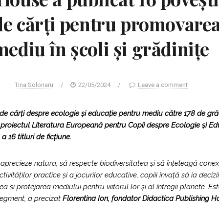
de cărți pentru promovarea
mediu în școli și grădinițe
Tina Solonaru
/
22/05/2024
/
Leave a comment
e cărți despre ecologie și educație pentru mediu către 178 de grădini
proiectul Literatura Europeană pentru Copii despre Ecologie și Edu
6 titluri de ficțiune.
aprecieze natura, să respecte biodiversitatea și să înțeleagă conexiu
activităților practice și a jocurilor educative, copiii învață să ia d
a și protejarea mediului pentru viitorul lor și al întregii planete. E
 segment
, a precizat
Florentina Ion, fondator Didactica Publishing 