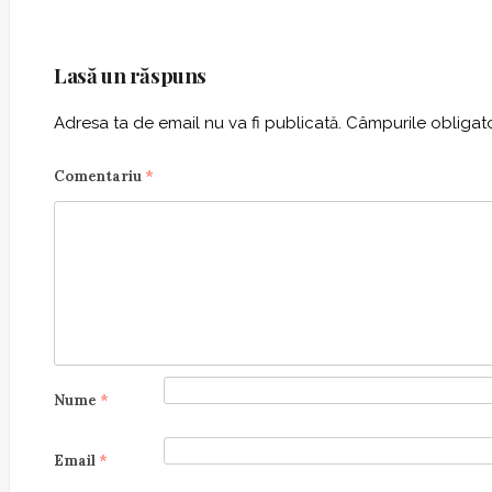
a
v
Lasă un răspuns
i
g
Adresa ta de email nu va fi publicată.
Câmpurile obligato
a
t
Comentariu
*
i
o
n
Nume
*
Email
*