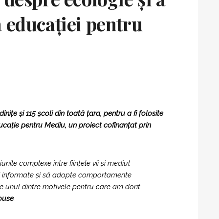
 educației pentru
țe și 115 școli din toată țara, pentru a fi folosite
cație pentru Mediu, un proiect cofinanțat prin
nile complexe între ființele vii și mediul
ecizii informate și să adopte comportamente
ste unul dintre motivele pentru care am dorit
House
.