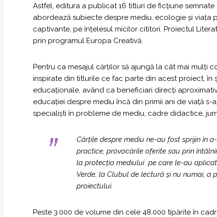
Astfel, editura a publicat 16 titluri de ficțiune semnat
abordează subiecte despre mediu, ecologie și viața 
captivante, pe înțelesul micilor cititori. Proiectul L
prin programul Europa Creativă.
Pentru ca mesajul cărților să ajungă la cât mai mulți c
inspirate din titlurile ce fac parte din acest proiect, în 
educaționale, având ca beneficiari direcți aproximati
educației despre mediu încă din primii ani de viață s-a 
specialiști în probleme de mediu, cadre didactice, jurna
Cărțile despre mediu ne-au fost sprijin în a-i
practice, provocările oferite sau prin întâlnir
la protecția mediului pe care le-au aplicat
Verde, la Clubul de lectură și nu numai
, a 
proiectului.
Peste 3.000 de volume din cele 48.000 tipărite în cadrul