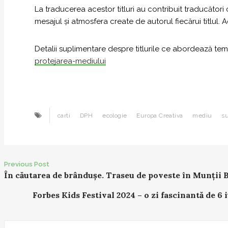
La traducerea acestor titluri au contribuit traducători
mesajul și atmosfera create de autorul fiecărui titlul
Detalii suplimentare despre titlurile ce abordează te
protejarea-mediului
carti
DPH
ecologie
Europa Creativa
mediu
su
Previous Post
P
În căutarea de brândușe. Traseu de poveste în Munții 
o
Forbes Kids Festival 2024 – o zi fascinantă de 6 
s
t
n