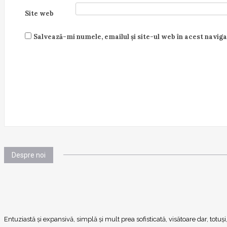
Site web
Salvează-mi numele, emailul și site-ul web în acest navig
Despre noi
Entuziastă şi expansivă, simplă şi mult prea sofisticată, visătoare dar, totu