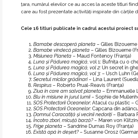
țara, numărul elevilor ce au acces la aceste titluri f
care au fost prezentate activități inspirate din cărțile d
Cele 16 titluri publicate în cadrul acestui proiect s
Barnabe descoperă planeta
– Gilles Bizouerne 
Barnabe vindecă planeta
– Gilles Bizouerne (F
Misiunea Planeta
– Maud Fontenoy (Franța)
Luna și Pădurea magică
, vol 1: Bufnița cu o c
Luna și Pădurea magică, vol 2:
Un secret în ghe
Luna și Pădurea magică, vol 3:
– Usch Luhn (G
Secretul micilor grădinari
– Lina Laurent (Suedi
Respirus
– Roberto Prual-Reavis (Franța)
Ziua în care am salvat planeta
– Emmanuelle Le
Blu în misiune în jurul lumii
– Sophie de Mullenhe
SOS Protectorii Oceanelor
: Atacul cu plastic –
SOS Protectorii Oceanelor:
Capcana din adâncur
Domnul Caracatiță și vecinii nedoriți –
Barbara 
Încotro zbori, micuță barză? –
Maren von Klitzi
Frige planeta
– Sandrine Dumas Roy (Franța)
Există apă în deșert?
– Susanne Orosz (German