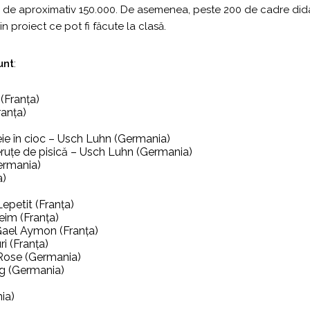
iind de aproximativ 150.000. De asemenea, peste 200 de cadre did
in proiect ce pot fi făcute la clasă.
unt
:
(Franța)
ranța)
heie în cioc – Usch Luhn (Germania)
ruțe de pisică – Usch Luhn (Germania)
ermania)
a)
petit (Franța)
im (Franța)
 Gael Aymon (Franța)
i (Franța)
Rose (Germania)
ng (Germania)
ia)