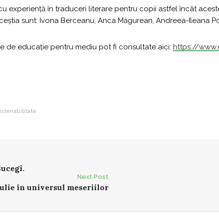
 cu experiență în traduceri literare pentru copii astfel încât ace
. Aceștia sunt: Ivona Berceanu, Anca Măgurean, Andreea-Ileana Po
me de educație pentru mediu pot fi consultate aici:
https://www.e
stenabilitate
Bucegi.
Next Post
iulie în universul meseriilor