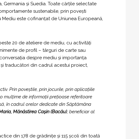
a, Germania și Suedia. Toate cărțile selectate
omportamente sustenabile, prin povești
ntru Mediu este cofinanțat de Uniunea Europeană,
este 20 de ateliere de mediu, cu activități
evenimente de profil – târguri de carte sau
, conversația despre mediu și importanța
 și traducători din cadrul acestui proiect,
. Prin poveștile, prin jocurile, prin aplicațiile
șit o mulțime de informații prețioase referitoare
casă, în cadrul orelor dedicate din Săptămâna
Maria, Mănăstirea Cașin (Bacău)
, beneficiar al
tice din 178 de grădinițe și 115 școli din toată