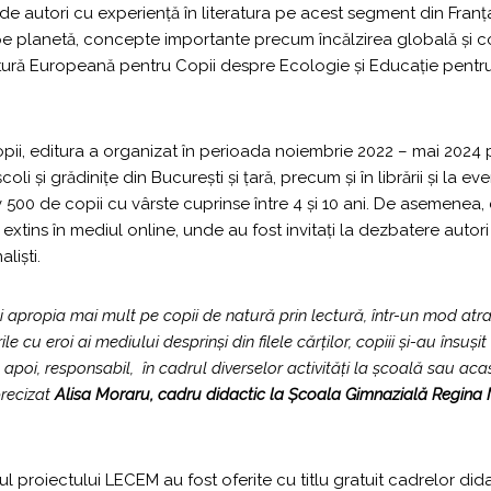
e de autori cu experiență în literatura pe acest segment din Franț
pe planetă, concepte importante precum încălzirea globală și c
iteratură Europeană pentru Copii despre Ecologie și Educație pe
opii, editura a organizat în perioada noiembrie 2022 – mai 2024 p
școli și grădinițe din București și țară, precum și în librării și la 
v 500 de copii cu vârste cuprinse între 4 și 10 ani. De asemenea
extins în mediul online, unde au fost invitați la dezbatere autori
liști.
 apropia mai mult pe copii de natură prin lectură, într-un mod atractiv
ile cu eroi ai mediului desprinși din filele cărților, copiii și-au însu
 apoi, responsabil, în cadrul diverselor activități la școală sau a
precizat
Alisa Moraru, cadru didactic la Școala Gimnazială Regina 
 proiectului LECEM au fost oferite cu titlu gratuit cadrelor didac