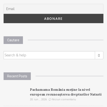
Cautare
SEARCH
FOR:
Recent Posts
Pachamama România susține la nivel
european recunoașterea drepturilor Naturii
20. iun. , 2026
Niciun comentariu