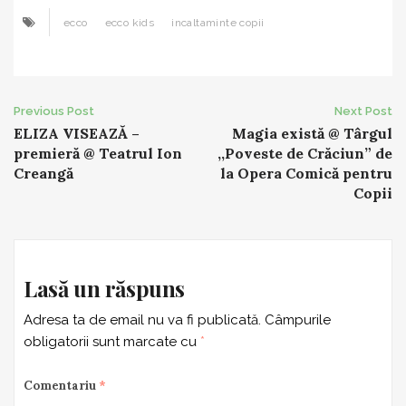
ecco
ecco kids
incaltaminte copii
Post
Previous Post
Next Post
ELIZA VISEAZĂ –
Magia există @ Târgul
navigation
premieră @ Teatrul Ion
,,Poveste de Crăciun” de
Creangă
la Opera Comică pentru
Copii
Lasă un răspuns
Adresa ta de email nu va fi publicată.
Câmpurile
obligatorii sunt marcate cu
*
Comentariu
*