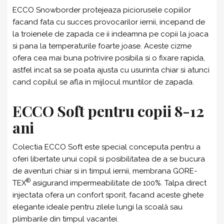
ECCO Snowborder protejeaza piciorusele copiilor
facand fata cu succes provocarilor iernii, incepand de
la troienele de zapada ce ii indeamna pe copii la joaca
si pana la temperaturile foarte joase. Aceste cizme
ofera cea mai buna potrivire posibila si o fixare rapida,
astfel incat sa se poata ajusta cu usurinta chiar si atunci
cand copilul se afla in mijlocul muntilor de zapada.
ECCO Soft pentru copii 8-12
ani
Colectia ECCO Soft este special conceputa pentru a
oferi libertate unui copil si posibilitatea de a se bucura
de aventuri chiar si in timpul iernii, membrana GORE-
®
TEX
asigurand impermeabilitate de 100%. Talpa direct
injectata ofera un confort sporit, facand aceste ghete
elegante ideale pentru zilele lungi la scoală sau
plimbarile din timpul vacantei.