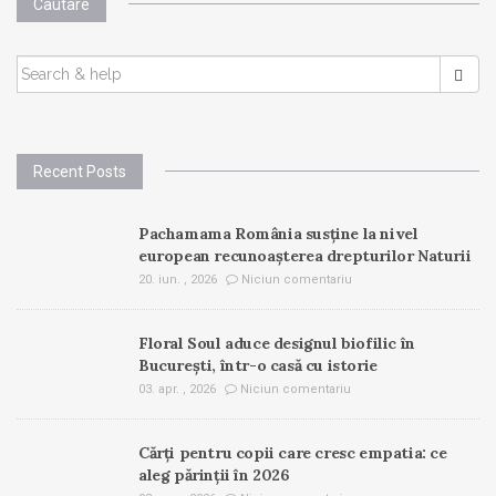
Cautare
SEARCH
FOR:
Recent Posts
Pachamama România susține la nivel
european recunoașterea drepturilor Naturii
20. iun. , 2026
Niciun comentariu
Floral Soul aduce designul biofilic în
București, într-o casă cu istorie
03. apr. , 2026
Niciun comentariu
Cărți pentru copii care cresc empatia: ce
aleg părinții în 2026