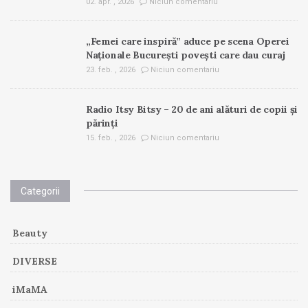
02. apr. , 2026
Niciun comentariu
„Femei care inspiră” aduce pe scena Operei
Naționale București povești care dau curaj
23. feb. , 2026
Niciun comentariu
Radio Itsy Bitsy – 20 de ani alături de copii și
părinți
15. feb. , 2026
Niciun comentariu
Categorii
Beauty
DIVERSE
iMaMA