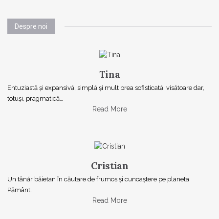
Despre noi
Tina
Entuziastă şi expansivă, simplă şi mult prea sofisticată, visătoare dar,
totuşi, pragmatică…
Read More
Cristian
Un tânăr băietan în căutare de frumos și cunoaștere pe planeta
Pământ.
Read More