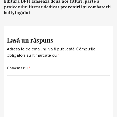
Editura DPH lansează două noi titluri, parte a
navigation
proiectului literar dedicat prevenirii și combaterii
bullyingului
Lasă un răspuns
Adresa ta de email nu va fi publicată.
Câmpurile
obligatorii sunt marcate cu
*
Comentariu
*