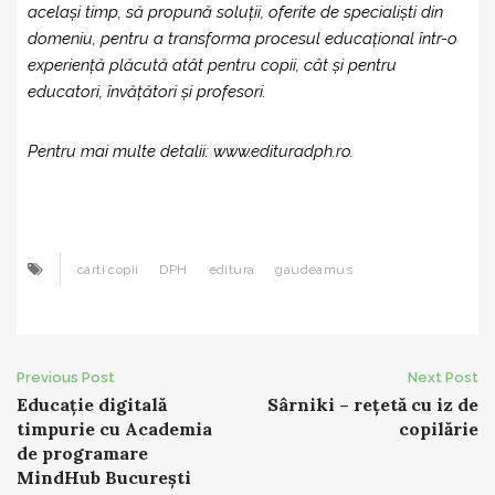
acelaşi timp, să propună soluţii, oferite de specialişti din
domeniu, pentru a transforma procesul educaţional într-o
experienţă plăcută atât pentru copii, cât şi pentru
educatori, învățători și profesori.
Pentru mai multe detalii: www.edituradph.ro.
carti copii
DPH
editura
gaudeamus
Post
Previous Post
Next Post
Educație digitală
Sârniki – rețetă cu iz de
navigation
timpurie cu Academia
copilărie
de programare
MindHub București