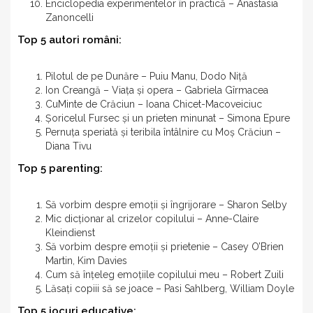
Enciclopedia experimentelor în practică – Anastasia
Zanoncelli
Top 5 autori români:
Pilotul de pe Dunăre – Puiu Manu, Dodo Niță
Ion Creangă – Viața și opera – Gabriela Gîrmacea
CuMinte de Crăciun – Ioana Chicet-Macoveiciuc
Șoricelul Fursec și un prieten minunat – Simona Epure
Pernuța speriată și teribila întâlnire cu Moș Crăciun –
Diana Tivu
Top 5 parenting:
Să vorbim despre emoții și îngrijorare – Sharon Selby
Mic dicționar al crizelor copilului – Anne-Claire
Kleindienst
Să vorbim despre emoții și prietenie – Casey O’Brien
Martin, Kim Davies
Cum să înțeleg emoțiile copilului meu – Robert Zuili
Lăsați copiii să se joace – Pasi Sahlberg, William Doyle
Top 5 jocuri educative: