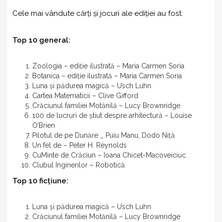
Cele mai vândute cărți și jocuri ale ediției au fost:
Top 10 general:
Zoologia – ediție ilustrată – Maria Carmen Soria
Botanica – ediție ilustrată – Maria Carmen Soria
Luna și pădurea magică – Usch Luhn
Cartea Matematicii – Clive Gifford
Crăciunul familiei Motănilă – Lucy Brownridge
100 de lucruri de știut despre arhitectură – Louise
O’Brien
Pilotul de pe Dunăre _ Puiu Manu, Dodo Niță
Un fel de – Peter H. Reynolds
CuMinte de Crăciun – Ioana Chicet-Macoveiciuc
Clubul Inginerilor – Robotică
Top 10 ficțiune:
Luna și pădurea magică – Usch Luhn
Crăciunul familiei Motănilă – Lucy Brownridge