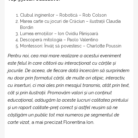
Clubul inginerilor – Robotică – Rob Colson
Marea carte cu jocuri de Crăciun – ilustrații Claudia
Bordin
Lumea emoțiilor – Ion Ovidiu Pânișoară
Descoperă mitologia – Paolo Valentino
Montessori: Învăț să povestesc – Charlotte Poussin
Pentru noi, cea mai mare realizare a acestui eveniment
este felul în care cititorii au interacționat cu cărțile și
jocurile. De aceea, de fiecare dată încercăm să surprindem
nu doar prin formatul cărții, de multe ori atipic, interactiv,
cu inserturi, ci mai ales prin mesajul transmis, atât prin text,
cât și prin ilustrații. Promovăm valori și un conținut
educațional, adăugăm la aceste lucruri calitatea printului
și un raport calitate-preț corect și astfel reușim să ne
câștigăm un public tot mai numeros pe segmentul de
carte vizat
, a mai precizat Florentina Ion.