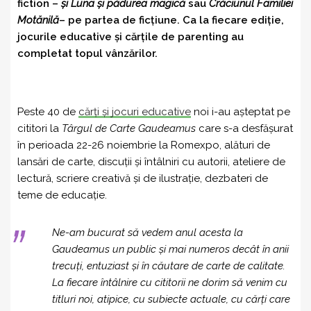
fiction –
și Luna și pădurea magică
sau
Crăciunul Familiei
Motănilă
– pe partea de ficțiune. Ca la fiecare ediție,
jocurile educative și cărțile de parenting au
completat topul vânzărilor.
Peste 40 de
cărți și jocuri educative
noi i-au așteptat pe
cititori la
Târgul de Carte Gaudeamus
care s-a desfășurat
în perioada 22-26 noiembrie la Romexpo, alături de
lansări de carte, discuții și întâlniri cu autorii, ateliere de
lectură, scriere creativă și de ilustrație, dezbateri de
teme de educație.
Ne-am bucurat să vedem anul acesta la
Gaudeamus un public și mai numeros decât în anii
trecuți, entuziast și în căutare de carte de calitate.
La fiecare întâlnire cu cititorii ne dorim să venim cu
titluri noi, atipice, cu subiecte actuale, cu cărți care