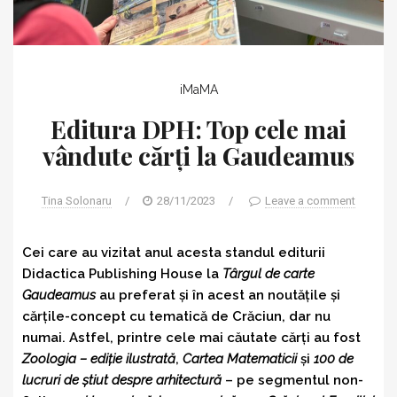
iMaMA
Editura DPH: Top cele mai
vândute cărți la Gaudeamus
Tina Solonaru
/
28/11/2023
/
Leave a comment
Cei care au vizitat anul acesta standul editurii
Didactica Publishing House la
Târgul de carte
Gaudeamus
au preferat și în acest an noutățile și
cărțile-concept cu tematică de Crăciun, dar nu
numai. Astfel, printre cele mai căutate cărți au fost
Zoologia – ediție ilustrată
,
Cartea Matematicii
și
100 de
lucruri de știut despre arhitectură
– pe segmentul non-