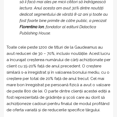
să îi facă mai ales pe micii cititori să îndrăgească
lectura. Anul acesta am avut 30% dintre noutăți
dedicat segmentului de vârstă 8-12 ani și toate au
fost foarte bine primite de către public,
a precizat
Florentina Ion
, fondator al editurii Didactica
Publishing House.
Toate cele peste 1200 de titluri de la Gaudeamus au
avut reduceri de 30 – 70%, inclusiv noutățile. Acest lucru
a încurajat creșterea numărului de cărți achiziționate per
client cu 15-20% față de anul precedent. O creștere
similară s-a înregistrat și în valoarea bonului mediu, cu o
creștere per total de 20% față de anul trecut. Cel mai
mare bon înregistrat pe persoană fizică a avut o valoare
de peste 800 de lei. O parte dintre clienții acestei ediții a
fost reprezentată de grădinițe și școli care au dorit să
achiziționeze cadouri pentru finalul de modul profitând
de oferta variată și de reducerile specifice târgului.