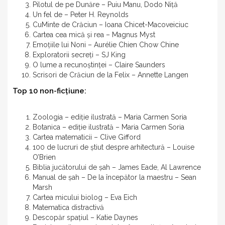
Pilotul de pe Dunăre – Puiu Manu, Dodo Niță
Un fel de – Peter H. Reynolds
CuMinte de Crăciun – Ioana Chicet-Macoveiciuc
Cartea cea mică și rea – Magnus Myst
Emoțiile lui Noni – Aurélie Chien Chow Chine
Exploratorii secreți – SJ King
O lume a recunoștinței – Claire Saunders
Scrisori de Crăciun de la Felix – Annette Langen
Top 10 non-ficțiune:
Zoologia – ediție ilustrată – Maria Carmen Soria
Botanica – ediție ilustrată – Maria Carmen Soria
Cartea matematicii – Clive Gifford
100 de lucruri de știut despre arhitectură – Louise
O’Brien
Biblia jucătorului de șah – James Eade, Al Lawrence
Manual de șah – De la începător la maestru – Sean
Marsh
Cartea micului biolog – Eva Eich
Matematica distractivă
Descopăr spațiul – Katie Daynes