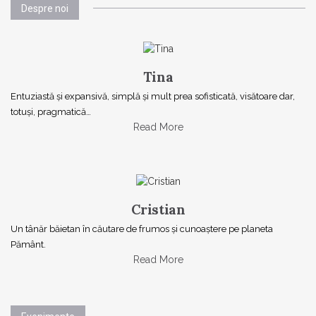
Despre noi
Tina
Entuziastă şi expansivă, simplă şi mult prea sofisticată, visătoare dar,
totuşi, pragmatică…
Read More
Cristian
Un tânăr băietan în căutare de frumos și cunoaștere pe planeta
Pământ.
Read More