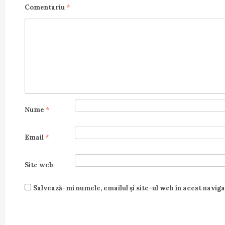
a
Comentariu
*
t
i
o
n
Nume
*
Email
*
Site web
Salvează-mi numele, emailul și site-ul web în acest navig