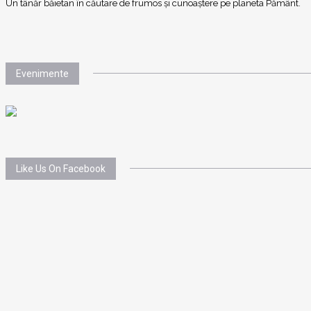
Un tânăr băietan în căutare de frumos și cunoaștere pe planeta Pământ.
Evenimente
Like Us On Facebook