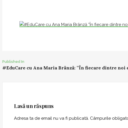
Published In
P
#EduCare cu Ana Maria Brânză: ”În fiecare dintre noi 
o
s
t
n
a
Lasă un răspuns
v
i
Adresa ta de email nu va fi publicată.
Câmpurile obligato
g