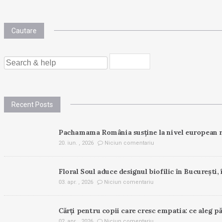
Cautare
SEARCH
FOR:
Recent Posts
Pachamama România susține la nivel european r
20. iun. , 2026
Niciun comentariu
Floral Soul aduce designul biofilic în București, 
03. apr. , 2026
Niciun comentariu
Cărți pentru copii care cresc empatia: ce aleg pă
02. apr. , 2026
Niciun comentariu