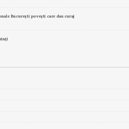
onale București povești care dau curaj
rinți