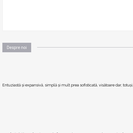
Despre noi
Entuziastă şi expansivă, simplă şi mult prea sofisticată, visătoare dar, totu