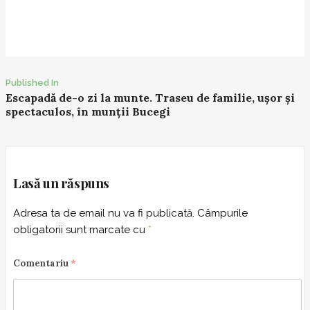
Published In
P
Escapadă de-o zi la munte. Traseu de familie, ușor și
spectaculos, în munții Bucegi
o
s
t
n
Lasă un răspuns
a
v
Adresa ta de email nu va fi publicată.
Câmpurile
i
obligatorii sunt marcate cu
*
g
a
Comentariu
*
t
i
o