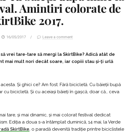
val. Amintiri colorate de
kirtBike 2017.
16/05/2017
/
Leave a comment
i să vrei tare-tare să mergi la SkirtBike? Adică atât de
t mai mult nori decât soare, iar copiii stau și-ți urlă
 acesta. Și ghici ce? Am fost. Fără bicicletă. Cu băieții bupă
Dar cu bicicletă. Și cu aceiași băieți în gașcă, doar că… ceva
mai tare, și mai dinamic, și mai colorat festival dedicat
iclism. Ediția a doua s-a întâmplat duminică, 14 mai, la Verde
radă SkirtBike
, o paradă devenită tradiție printre biciclistele