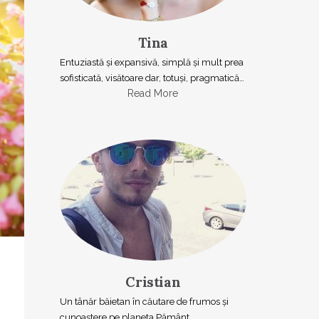
Tina
Entuziastă şi expansivă, simplă şi mult prea
sofisticată, visătoare dar, totuşi, pragmatică…
Read More
Cristian
Un tânăr băietan în căutare de frumos și
cunoaștere pe planeta Pământ.