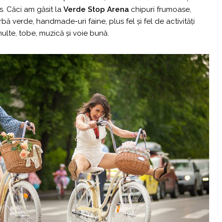
. Căci am găsit la
Verde Stop Arena
chipuri frumoase,
ă verde, handmade-uri faine, plus fel și fel de activități
multe, tobe, muzică și voie bună.