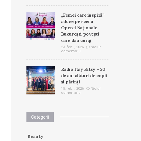
„Femei care inspiră”
aduce pe scena
Operei Naționale
București povești
care dau curaj
23. feb. , 2026
Niciun
comentariu
Radio Itsy Bitsy – 20
de ani alături de copii
și părinți
15. feb. , 2026
Niciun
comentariu
Categorii
Beauty