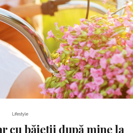
Lifestyle
ar cu băieții după mine la