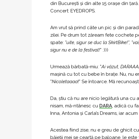
din București și din alte 15 orașe din ț
Concert: EYEDROPS.
Am vrut să prind câte un pic și din para
zilei. Pe drum tot zăream fete cochete p
spate:
”uite, sigur se duc la SkirtBike!”, ”va
sigur nu e de la festival!
” :)))
Urmează bărbată-miu: ”
Ai văzut, DARAA
mașină cu tot cu bebe în brațe. Nu, nu era
”
Nicoletaaaa
!” Se întoarce. Mă recunoașt
Da, știu că nu are nicio legătură una cu a
nisam, mă-ntânesc cu
DARA
, adică cu f
Inna, Antonia și Carla’s Dreams, iar acu
Acestea fiind zise, nu e greu de ghicit c
băieții mei se ceartă pe baloane, le est