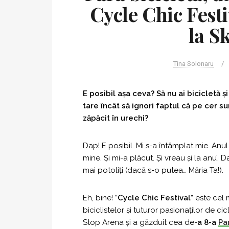
Cycle Chic Festi
la S
Tina Solonaru
/
E posibil așa ceva? Să nu ai bicicletă ș
tare încât să ignori faptul că pe cer sun
zăpăcit în urechi?
Dap! E posibil. Mi s-a întâmplat mie. Anul
mine. Și mi-a plăcut. Și vreau și la anu’. 
mai potoliți (dacă s-o putea… Măria Ta!).
Eh, bine! ”
Cycle Chic Festival
” este cel 
biciclistelor și tuturor pasionaților de c
Stop Arena și a găzduit cea de-
a 8-a
Pa