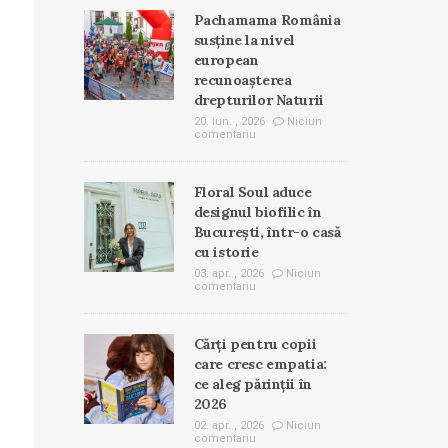
Pachamama România
susține la nivel
european
recunoașterea
drepturilor Naturii
20. iun. , 2026
Niciun
comentariu
Floral Soul aduce
designul biofilic în
București, într-o casă
cu istorie
03. apr. , 2026
Niciun
comentariu
Cărți pentru copii
care cresc empatia:
ce aleg părinții în
2026
02. apr. , 2026
Niciun
comentariu