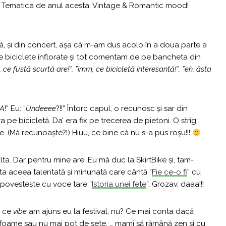
ară. Tematica de anul acesta: Vintage & Romantic mood!
dă, și din concert, așa că m-am dus acolo în a doua parte a
e biciclete înflorate și tot comentam de pe bancheta din
i, ce fustă scurtă are!”, ”imm, ce bicicletă interesantă!”, ”eh, ăsta
AA
!” Eu: ”
Undeeee
?!!” Întorc capul, o recunosc și sar din
 pe bicicletă. Da’ era fix pe trecerea de pietoni. O strig:
e. (Mă recunoaște?!) Hiuu, ce bine că nu s-a pus roșu!!!
lta. Dar pentru mine are. Eu mă duc la SkirtBike și, tam-
ata aceea talentată și minunată care cântă ”
Fie ce-o fi
” cu
m povestește cu voce tare ”
Istoria unei fete
”. Grozav, daaa!!!
u ce
vibe
am ajuns eu la festival, nu? Ce mai conta dacă
e foame sau nu mai pot de sete, … mami să rămână zen și cu