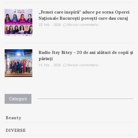
„Femei care inspiră” aduce pe scena Operei
Naționale București povești care dau curaj
23. feb. , 2026
Niciun comentariu
Radio Itsy Bitsy – 20 de ani alături de copii și
părinți
15. feb. , 2026
Niciun comentariu
Categorii
Beauty
DIVERSE