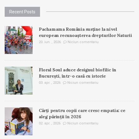
Recent Posts
Pachamama România susține la nivel
european recunoașterea drepturilor Naturii
20. iun. , 2026
Niciun comentariu
Floral Soul aduce designul biofilic în
București, într-o casă cu istorie
03. apr. , 2026
Niciun comentariu
Cărți pentru copii care cresc empatia: ce
aleg părinții în 2026
02. apr. , 2026
Niciun comentariu