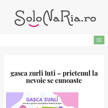
TOG
NAVI
gasca zurli Iuti – prietenul la
nevoie se cunoaste