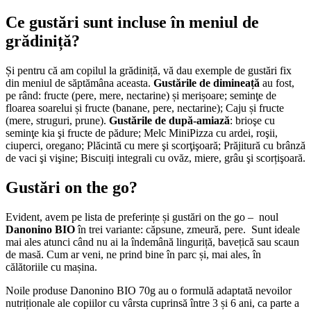
Ce gustări sunt incluse în meniul de
grădiniță?
Și pentru că am copilul la grădiniță, vă dau exemple de gustări fix
din meniul de săptămâna aceasta.
Gustările de dimineață
au fost,
pe rând: fructe (pere, mere, nectarine) și merișoare; seminţe de
floarea soarelui și fructe (banane, pere, nectarine); Caju și fructe
(mere, struguri, prune).
Gustările de după-amiază
: brioşe cu
seminţe kia şi fructe de pădure; Melc MiniPizza cu ardei, roşii,
ciuperci, oregano; Plăcintă cu mere şi scorţişoară; Prăjitură cu brânză
de vaci şi vişine; Biscuiți integrali cu ovăz, miere, grâu şi scorțişoară.
Gustări on the go?
Evident, avem pe lista de preferințe și gustări on the go – noul
Danonino BIO
în trei variante: căpsune, zmeură, pere. Sunt ideale
mai ales atunci când nu ai la îndemână linguriță, bavețică sau scaun
de masă. Cum ar veni, ne prind bine în parc și, mai ales, în
călătoriile cu mașina.
Noile produse Danonino BIO 70g au o formulă adaptată nevoilor
nutriționale ale copiilor cu vârsta cuprinsă între 3 și 6 ani, ca parte a