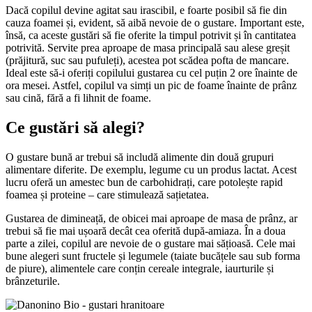
Dacă copilul devine agitat sau irascibil, e foarte posibil să fie din
cauza foamei și, evident, să aibă nevoie de o gustare. Important este,
însă, ca aceste gustări să fie oferite la timpul potrivit și în cantitatea
potrivită. Servite prea aproape de masa principală sau alese greșit
(prăjitură, suc sau pufuleți), acestea pot scădea pofta de mancare.
Ideal este să-i oferiți copilului gustarea cu cel puțin 2 ore înainte de
ora mesei. Astfel, copilul va simți un pic de foame înainte de prânz
sau cină, fără a fi lihnit de foame.
Ce gustări să alegi?
O gustare bună ar trebui să includă alimente din două grupuri
alimentare diferite. De exemplu, legume cu un produs lactat. Acest
lucru oferă un amestec bun de carbohidrați, care potolește rapid
foamea și proteine ​​– care stimulează sațietatea.
Gustarea de dimineață, de obicei mai aproape de masa de prânz, ar
trebui să fie mai ușoară decât cea oferită după-amiaza. În a doua
parte a zilei, copilul are nevoie de o gustare mai sățioasă. Cele mai
bune alegeri sunt fructele și legumele (taiate bucățele sau sub forma
de piure), alimentele care conțin cereale integrale, iaurturile și
brânzeturile.