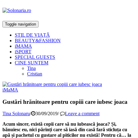
Toggle navigation
STIL DE VIAȚĂ
BEAUTY&FASHION
iMAMA
iSPORT
SPECIAL GUESTS
CINE SUNTEM
Tina
Cristian
iMaMA
Gustări hrănitoare pentru copiii care iubesc joaca
Tina Solonaru
/
30/09/2019
/
Leave a comment
Acum sincer, există copii care să nu iubească joaca? Și,
bănuiesc eu, nici părinți care să iasă din casă fară sticluța cu
apă și pachetul cu gustare al piticilor nu există! Pentru că… la