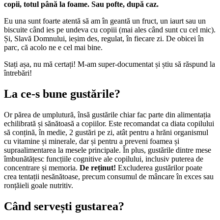
copii, totul până la foame. Sau pofte, după caz.
Eu una sunt foarte atentă să am în geantă un fruct, un iaurt sau un
biscuite când ies pe undeva cu copiii (mai ales când sunt cu cel mic).
Și, Slavă Domnului, ieșim des, regulat, în fiecare zi. De obicei în
parc, că acolo ne e cel mai bine.
Stați așa, nu mă certați! M-am super-documentat și știu să răspund la
întrebări!
La ce-s bune gustările?
Or părea de umplutură, însă gustările chiar fac parte din alimentația
echilibrată și sănătoasă a copiilor. Este recomandat ca diata copilului
să conțină, în medie, 2 gustări pe zi, atât pentru a hrăni organismul
cu vitamine și minerale, dar și pentru a preveni foamea și
supraalimentarea la mesele principale. În plus, gustările dintre mese
îmbunătățesc funcțiile cognitive ale copilului, inclusiv puterea de
concentrare și memoria.
De reținut!
Excluderea gustărilor poate
crea tentații nesănătoase, precum consumul de mâncare în exces sau
ronțăieli goale nutritiv.
Când servești gustarea?