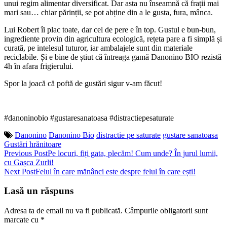
unui regim alimentar diversificat. Dar asta nu înseamnă că frații mai
mari sau… chiar părinții, se pot abține din a le gusta, fura, mânca.
Lui Robert îi plac toate, dar cel de pere e în top. Gustul e bun-bun,
ingrediente provin din agricultura ecologică, rețeta pare a fi simplă și
curată, pe intelesul tuturor, iar ambalajele sunt din materiale
reciclabile. Și e bine de știut că întreaga gamă Danonino BIO rezistă
4h în afara frigierului.
Spor la joacă că poftă de gustări sigur v-am făcut!
#danoninobio #gustaresanatoasa #distractiepesaturate
Danonino
Danonino Bio
distractie pe saturate
gustare sanatoasa
Gustări hrănitoare
Post
Previous Post
Pe locuri, fiți gata, plecăm! Cum unde? În jurul lumii,
cu Gașca Zurli!
navigation
Next Post
Felul în care mănânci este despre felul în care ești!
Lasă un răspuns
Adresa ta de email nu va fi publicată.
Câmpurile obligatorii sunt
marcate cu
*