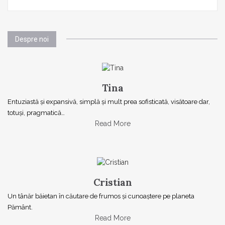
Despre noi
Tina
Entuziastă şi expansivă, simplă şi mult prea sofisticată, visătoare dar,
totuşi, pragmatică…
Read More
Cristian
Un tânăr băietan în căutare de frumos și cunoaștere pe planeta
Pământ.
Read More