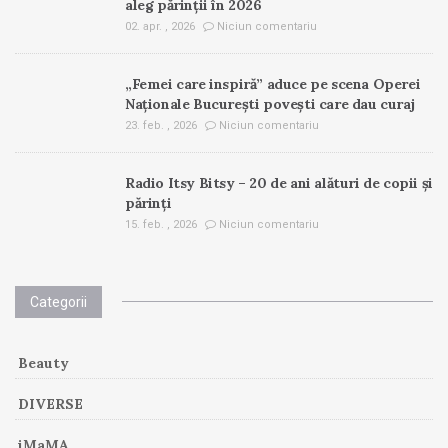
aleg părinții în 2026
02. apr. , 2026
Niciun comentariu
„Femei care inspiră” aduce pe scena Operei
Naționale București povești care dau curaj
23. feb. , 2026
Niciun comentariu
Radio Itsy Bitsy – 20 de ani alături de copii și
părinți
15. feb. , 2026
Niciun comentariu
Categorii
Beauty
DIVERSE
iMaMA