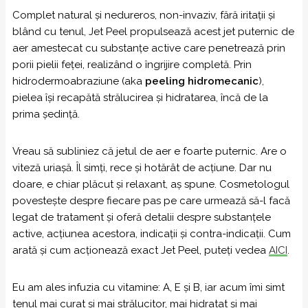
Complet natural și nedureros, non-invaziv, fără iritații și
blând cu tenul, Jet Peel propulsează acest jet puternic de
aer amestecat cu substanțe active care penetrează prin
porii pielii feței, realizând o îngrijire completă. Prin
hidrodermoabraziune (aka
peeling hidromecanic
),
pielea își recapătă strălucirea și hidratarea, încă de la
prima ședință.
Vreau să subliniez că jetul de aer e foarte puternic. Are o
viteză uriașă. Îl simți, rece și hotărât de acțiune. Dar nu
doare, e chiar plăcut și relaxant, aș spune. Cosmetologul
povestește despre fiecare pas pe care urmează să-l facă
legat de tratament și oferă detalii despre substanțele
active, acțiunea acestora, indicații și contra-indicații. Cum
arată și cum acționează exact Jet Peel, puteți vedea
AICI
.
Eu am ales infuzia cu vitamine: A, E și B, iar acum îmi simt
tenul mai curat și mai strălucitor, mai hidratat și mai