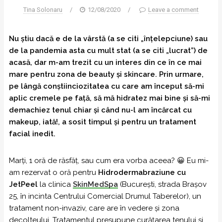
Tina Solonaru
/
12/08/2020
/
Leave a comment
Nu știu dacă e de la vârstă (a se citi „înțelepciune) sau
de la pandemia asta cu mult stat (a se citi „lucrat”) de
acasă, dar m-am trezit cu un interes din ce în ce mai
mare pentru zona de beauty și skincare. Prin urmare,
pe lângă conștiinciozitatea cu care am început să-mi
aplic cremele pe față, să mă hidratez mai bine și să-mi
demachiez tenul chiar și când nu-l am încărcat cu
makeup, iată!, a sosit timpul și pentru un tratament
facial inedit.
Marți, 1 oră de răsfăț, sau cum era vorba aceea? 😀 Eu mi-
am rezervat o oră pentru
Hidrodermabraziune cu
JetPeel
la clinica
SkinMedSpa
(București, strada Brașov
25, în incinta Centrului Comercial Drumul Taberelor), un
tratament non-invaziv, care are în vedere și zona
decolteului. Tratamentul presupune curățarea tenului și