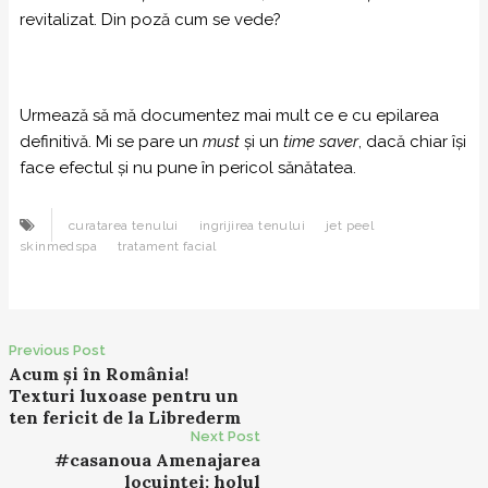
revitalizat. Din poză cum se vede?
Urmează să mă documentez mai mult ce e cu epilarea
definitivă. Mi se pare un
must
și un
time saver
, dacă chiar își
face efectul și nu pune în pericol sănătatea.
curatarea tenului
ingrijirea tenului
jet peel
skinmedspa
tratament facial
Previous Post
P
Acum și în România!
Texturi luxoase pentru un
o
ten fericit de la Librederm
s
Next Post
t
#casanoua Amenajarea
locuinței: holul
n