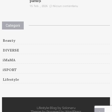
părinți
15. feb. , 2026
Niciun comentariu
Categorii
Beauty
DIVERSE
iMaMA
iSPORT
Lifestyle
Lifestyle Blog by Solonaru
Theme by
Powered by
WordPress