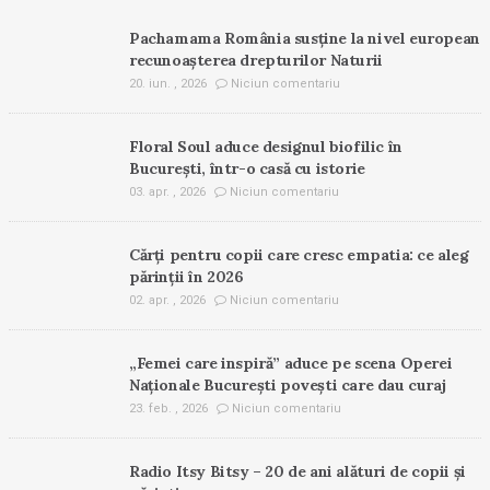
Pachamama România susține la nivel european
recunoașterea drepturilor Naturii
20. iun. , 2026
Niciun comentariu
Floral Soul aduce designul biofilic în
București, într-o casă cu istorie
03. apr. , 2026
Niciun comentariu
Cărți pentru copii care cresc empatia: ce aleg
părinții în 2026
02. apr. , 2026
Niciun comentariu
„Femei care inspiră” aduce pe scena Operei
Naționale București povești care dau curaj
23. feb. , 2026
Niciun comentariu
Radio Itsy Bitsy – 20 de ani alături de copii și