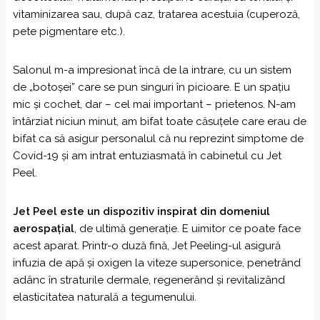
vitaminizarea sau, după caz, tratarea acestuia (cuperoză,
pete pigmentare etc.).
Salonul m-a impresionat încă de la intrare, cu un sistem
de „botoșei” care se pun singuri în picioare. E un spațiu
mic și cochet, dar – cel mai important – prietenos. N-am
întârziat niciun minut, am bifat toate căsuțele care erau de
bifat ca să asigur personalul că nu reprezint simptome de
Covid-19 și am intrat entuziasmată în cabinetul cu Jet
Peel.
Jet Peel este un dispozitiv inspirat din domeniul
aerospațial
, de ultimă generație. E uimitor ce poate face
acest aparat. Printr-o duză fină, Jet Peeling-ul asigură
infuzia de apă şi oxigen la viteze supersonice, penetrând
adânc în straturile dermale, regenerând şi revitalizând
elasticitatea naturală a tegumenului.