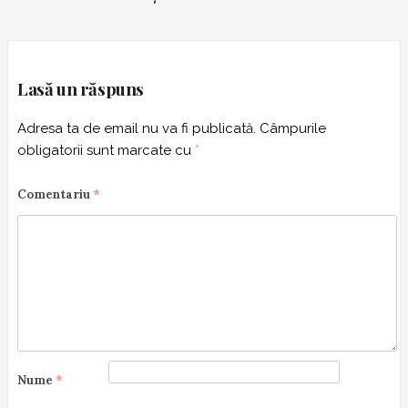
a
v
i
g
Lasă un răspuns
a
Adresa ta de email nu va fi publicată.
Câmpurile
t
obligatorii sunt marcate cu
*
i
o
Comentariu
*
n
Nume
*