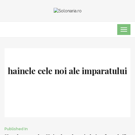
TOG
NAVI
hainele cele noi ale imparatului
Post
Published In