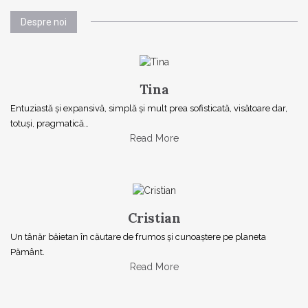
Despre noi
Tina
Entuziastă şi expansivă, simplă şi mult prea sofisticată, visătoare dar,
totuşi, pragmatică…
Read More
Cristian
Un tânăr băietan în căutare de frumos și cunoaștere pe planeta
Pământ.
Read More