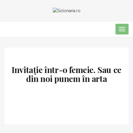
TOG
NAVI
Invitație într-o femeie. Sau ce
din noi punem în arta