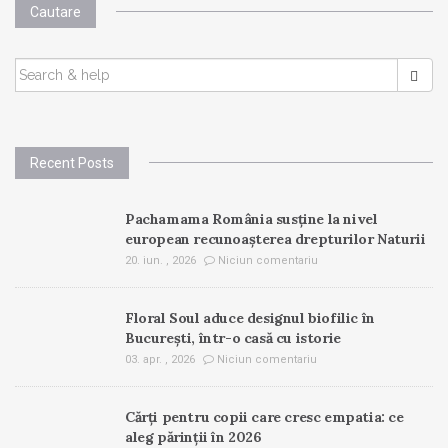
Cautare
SEARCH
FOR:
Recent Posts
Pachamama România susține la nivel
european recunoașterea drepturilor Naturii
20. iun. , 2026
Niciun comentariu
Floral Soul aduce designul biofilic în
București, într-o casă cu istorie
03. apr. , 2026
Niciun comentariu
Cărți pentru copii care cresc empatia: ce
aleg părinții în 2026