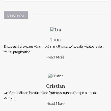
Despre noi
Tina
Entuziastă şi expansivă, simplă şi mult prea sofisticată, visătoare dar,
totuşi, pragmatică…
Read More
Cristian
Un tânăr băietan în căutare de frumos și cunoaștere pe planeta
Pământ.
Read More