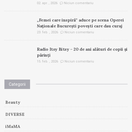
02. apr. , 2026
Niciun comentariu
„Femei care inspiră” aduce pe scena Operei
Naționale București povești care dau curaj
23. feb. , 2026
Niciun comentariu
Radio Itsy Bitsy – 20 de ani alături de copii și
părinți
15. feb. , 2026
Niciun comentariu
Categorii
Beauty
DIVERSE
iMaMA