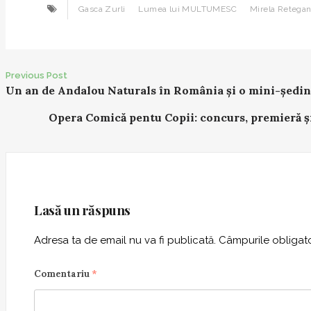
Gasca Zurli
Lumea lui MULTUMESC
Mirela Retega
Previous Post
P
Un an de Andalou Naturals în România și o mini-ședin
o
Opera Comică pentu Copii: concurs, premieră ș
s
t
n
a
v
Lasă un răspuns
i
g
Adresa ta de email nu va fi publicată.
Câmpurile obligato
a
t
Comentariu
*
i
o