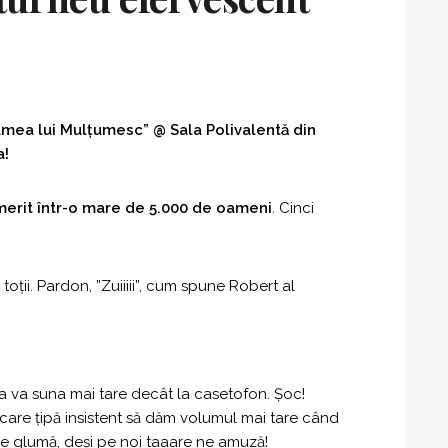
umea lui Mulțumesc” @ Sala Polivalentă din
a!
erit într-o mare de 5.000 de oameni
. Cinci
toții. Pardon, ”Zuiiiii”, cum spune Robert al
a va suna mai tare decât la casetofon. Șoc!
i care țipă insistent să dăm volumul mai tare când
e glumă, deși pe noi taaare ne amuză!