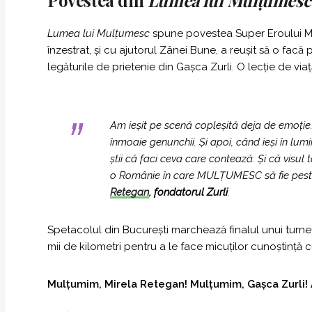
Povestea din
Lumea lui Mulțumesc
Lumea lui Mulțumesc
spune povestea Super Eroului Mul
înzestrat, și cu ajutorul Zânei Bune, a reușit să o fac
legăturile de prietenie din Gașca Zurli. O lecție de viață
Am ieșit pe scenă copleșită deja de emoție. 
înmoaie genunchii. Și apoi, când ieși în lumi
știi că faci ceva care contează. Și că visul
o Românie în care MULȚUMESC să fie peste 
Retegan
, fondatorul Zurli
.
Spetacolul din București marchează finalul unui turne
mii de kilometri pentru a le face micuților cunoștință
Mulțumim, Mirela Retegan! Mulțumim, Gașca Zurli! A