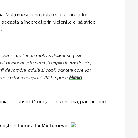
a. Mulțumesc, prin puterea cu care a fost
ceasta a încercat prin vicleniile ei să strice
ă.
li, zurli”, e un motiv suficient să ți se
t personal și le cunoști copiii de ani de zile,
i de români, adulți și copii, oameni care vor
ceea ce face echipa ZURLI., spune
Mirela
ânia, a ajuns în 12 orașe din România, parcurgând
i noștri – Lumea lui Mulțumesc.