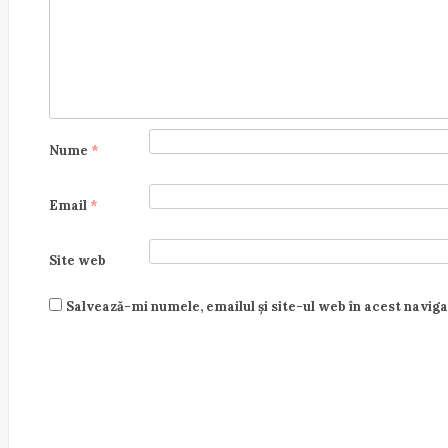
n
Nume
*
Email
*
Site web
Salvează-mi numele, emailul și site-ul web în acest navig