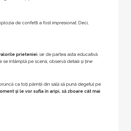
explozia de confetti a fost impresionat. Deci,
lorile prieteniei
, iar de partea asta educativă
e se întâmplă pe scenă, observă detalii și ține
oruncă ca toți părinții din sală să pună degetul pe
ent și le vor sufla în aripi, să zboare cât mai