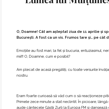
O, Doamne! Cât am așteptat ziua de 11 aprilie și s
București. A fost ca un vis. Frumos tare și… pe cât 
Emoțiile au fost mari, la fel și bucuria, entuziasmul,
mii!!! O, Doamne, cum e posibil?
Am plecat de acasă pregătiți, cu toate versurile învățate
nostru.
Eram foarte curioasă să văd cum o să reacționeze piti
Primele zece minute a stat neclintit. În picioare, lângă
aude cântecele Găștii Zurli la Europa FM și danseaz