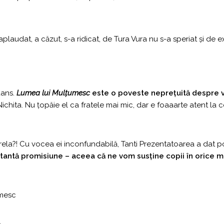
 aplaudat, a căzut, s-a ridicat, de Tura Vura nu s-a speriat și de 
dans.
Lumea lui Mulțumesc
este o poveste neprețuită despre va
ichita. Nu țopăie el ca fratele mai mic, dar e foaaarte atent la c
 Mirela?! Cu vocea ei inconfundabilă, Tanti Prezentatoarea a dat p
antă promisiune – aceea că ne vom susține copii în orice mom