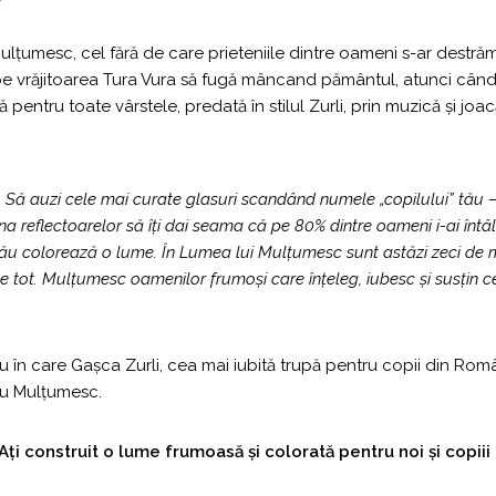
țumesc, cel fără de care prieteniile dintre oameni s-ar destrăm
ă pe vrăjitoarea Tura Vura să fugă mâncand pământul, atunci când a
 pentru toate vârstele, predată în stilul Zurli, prin muzică și joac
Să auzi cele mai curate glasuri scandând numele „copilului” tău – „zur
na reflectoarelor să îți dai seama că pe 80% dintre oameni i-ai întâlni
 tău colorează o lume. În Lumea lui Mulțumesc sunt astăzi zeci de mi
tot. Mulțumesc oamenilor frumoși care înțeleg, iubesc și susțin 
u în care Gașca Zurli, cea mai iubită trupă pentru copii din Rom
 cu Mulțumesc.
ți construit o lume frumoasă și colorată pentru noi și copii