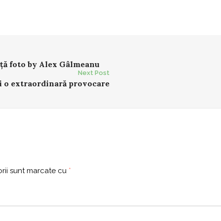
n
ță foto by Alex Gâlmeanu
Next Post
i o extraordinară provocare
rii sunt marcate cu
*