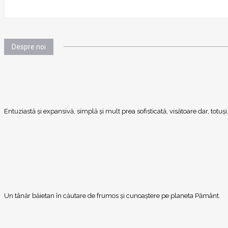
Despre noi
Entuziastă şi expansivă, simplă şi mult prea sofisticată, visătoare dar, totu
Un tânăr băietan în căutare de frumos și cunoaștere pe planeta Pământ.