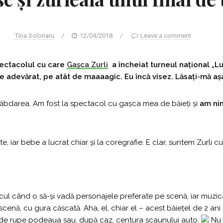
Tina Solonaru
/
12/04/2018
/
Leave a comment
pectacolul cu care
Gașca Zurli
a încheiat turneul național „L
de adevărat, pe atât de maaaagic. Eu încă visez. Lăsați-mă aș
 nerăbdarea. Am fost la spectacol cu gașca mea de băieți și
am nim
, iar bebe a lucrat chiar și la coregrafie. E clar, suntem Zurli cu 
cul când o să-și vadă personajele preferate pe scenă, iar muzic
 scenă, cu gura căscată. Aha, el, chiar el – acest băiețel de 2 an
ă de rupe podeaua sau, după caz, centura scaunului auto.
Nu 