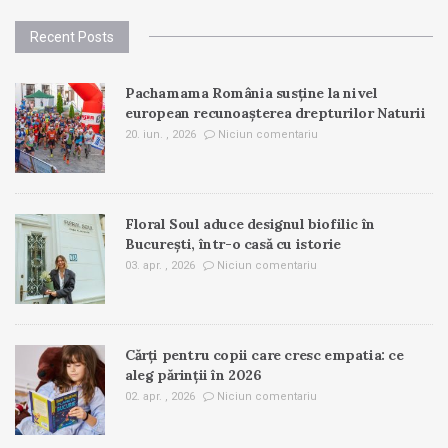
Recent Posts
Pachamama România susține la nivel
european recunoașterea drepturilor Naturii
20. iun. , 2026
Niciun comentariu
Floral Soul aduce designul biofilic în
București, într-o casă cu istorie
03. apr. , 2026
Niciun comentariu
Cărți pentru copii care cresc empatia: ce
aleg părinții în 2026
02. apr. , 2026
Niciun comentariu