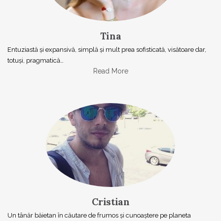
Tina
Entuziastă şi expansivă, simplă şi mult prea sofisticată, visătoare dar,
totuşi, pragmatică…
Read More
Cristian
Un tânăr băietan în căutare de frumos și cunoaștere pe planeta