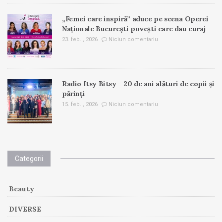
„Femei care inspiră” aduce pe scena Operei
Naționale București povești care dau curaj
23. feb. , 2026
Niciun comentariu
Radio Itsy Bitsy – 20 de ani alături de copii și
părinți
15. feb. , 2026
Niciun comentariu
Categorii
Beauty
DIVERSE