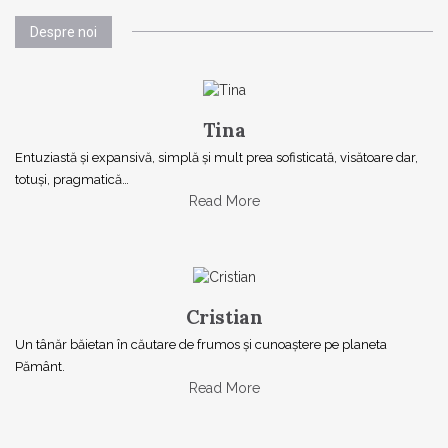
Despre noi
Tina
Entuziastă şi expansivă, simplă şi mult prea sofisticată, visătoare dar,
totuşi, pragmatică…
Read More
Cristian
Un tânăr băietan în căutare de frumos și cunoaștere pe planeta
Pământ.
Read More