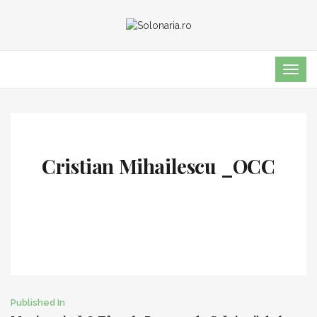
TOG
NAVI
Cristian Mihailescu _OCC
Post
Published In