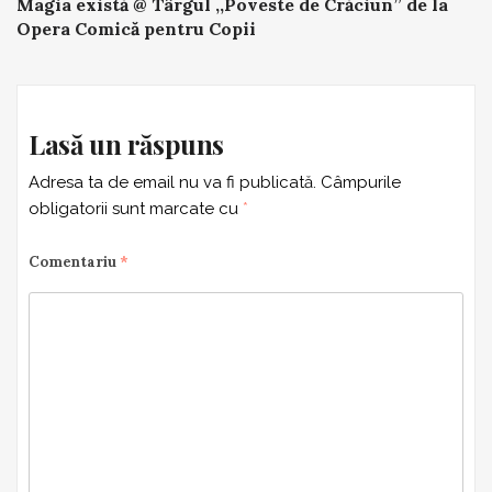
Magia există @ Târgul ,,Poveste de Crăciun” de la
navigation
Opera Comică pentru Copii
Lasă un răspuns
Adresa ta de email nu va fi publicată.
Câmpurile
obligatorii sunt marcate cu
*
Comentariu
*