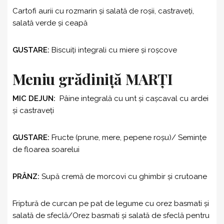
Cartofi aurii cu rozmarin şi salată de roşii, castraveţi,
salată verde şi ceapă
GUSTARE:
Biscuiţi integrali cu miere şi roşcove
Meniu grădiniță MARȚI
MIC DEJUN:
Pâine integrală cu unt şi caşcaval cu ardei
şi castraveți
GUSTARE:
Fructe (prune, mere, pepene roşu)/ Seminţe
de floarea soarelui
PRÂNZ:
Supă cremă de morcovi cu ghimbir şi crutoane
Friptură de curcan pe pat de legume cu orez basmati şi
salată de sfeclă/Orez basmati şi salată de sfeclă pentru