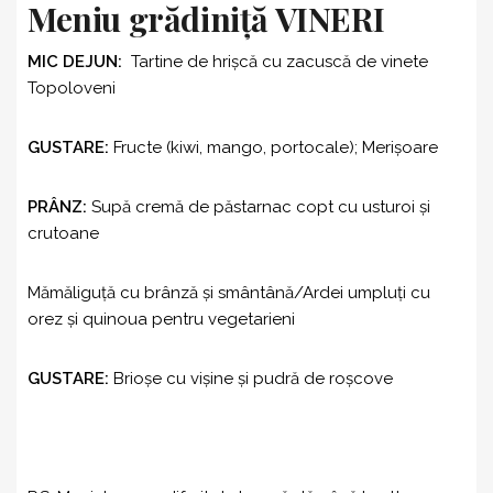
Meniu grădiniță VINERI
MIC DEJUN:
Tartine de hrişcă cu zacuscă de vinete
Topoloveni
GUSTARE:
Fructe (kiwi, mango, portocale); Merişoare
PRÂNZ:
Supă cremă de păstarnac copt cu usturoi şi
crutoane
Mămăliguță cu brânză şi smântână/Ardei umpluți cu
orez şi quinoua pentru vegetarieni
GUSTARE:
Brioşe cu vişine şi pudră de roşcove