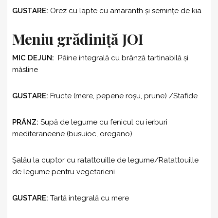
GUSTARE:
Orez cu lapte cu amaranth şi seminţe de kia
Meniu grădiniță JOI
MIC DEJUN:
Pâine integrală cu brânză tartinabilă şi
măsline
GUSTARE:
Fructe (mere, pepene roşu, prune) /Stafide
PRÂNZ:
Supă de legume cu fenicul cu ierburi
mediteraneene (busuioc, oregano)
Şalău la cuptor cu ratattouille de legume/Ratattouille
de legume pentru vegetarieni
GUSTARE:
Tartă integrală cu mere