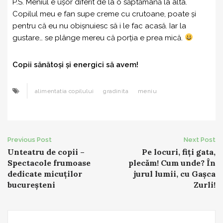
P.S. Meniul e ușor diferit de la o săptămână la alta.
Copilul meu e fan supe creme cu crutoane, poate și
pentru că eu nu obișnuiesc să i le fac acasă. Iar la
gustare… se plânge mereu că porția e prea mică.
Copii sănătoși și energici să avem!
alimentatia copilului
gradinita
meniu
Post
Previous Post
Next Post
Unteatru de copii –
Pe locuri, fiți gata,
navigation
Spectacole frumoase
plecăm! Cum unde? În
dedicate micuților
jurul lumii, cu Gașca
bucureșteni
Zurli!