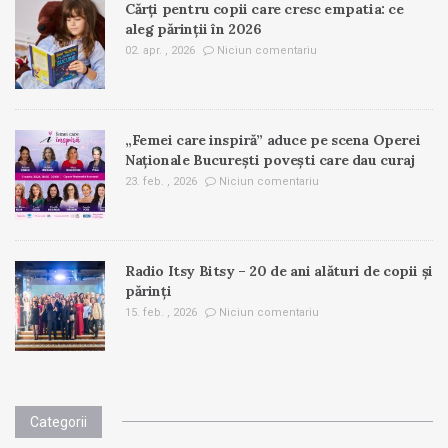
Cărți pentru copii care cresc empatia: ce
aleg părinții în 2026
02. apr. , 2026
Niciun comentariu
„Femei care inspiră” aduce pe scena Operei
Naționale București povești care dau curaj
23. feb. , 2026
Niciun comentariu
Radio Itsy Bitsy – 20 de ani alături de copii și
părinți
15. feb. , 2026
Niciun comentariu
Categorii