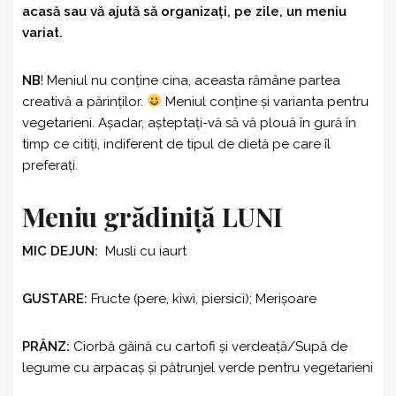
acasă sau vă ajută să organizați, pe zile, un meniu
variat.
NB
! Meniul nu conține cina, aceasta rămâne partea
creativă a părinților.
Meniul conține și varianta pentru
vegetarieni. Așadar, așteptați-vă să vă plouă în gură în
timp ce citiți, indiferent de tipul de dietă pe care îl
preferați.
Meniu grădiniță LUNI
MIC DEJUN:
Musli cu iaurt
GUSTARE:
Fructe (pere, kiwi, piersici); Merişoare
PRÂNZ:
Ciorbă găină cu cartofi şi verdeaţă/Supă de
legume cu arpacaş şi pătrunjel verde pentru vegetarieni