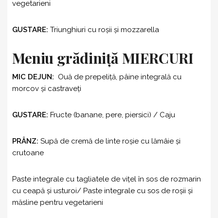
vegetarieni
GUSTARE:
Triunghiuri cu roşii şi mozzarella
Meniu grădiniță MIERCURI
MIC DEJUN:
Ouă de prepeliță, pâine integrală cu
morcov şi castraveţi
GUSTARE:
Fructe (banane, pere, piersici) / Caju
PRÂNZ:
Supă de cremă de linte roşie cu lămâie şi
crutoane
Paste integrale cu tagliatele de viţel în sos de rozmarin
cu ceapă şi usturoi/ Paste integrale cu sos de roşii şi
măsline pentru vegetarieni