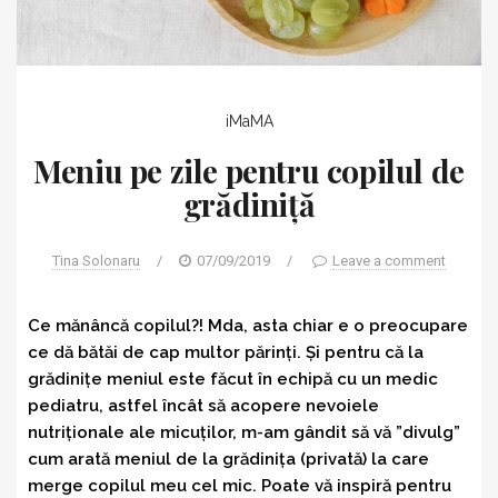
iMaMA
Meniu pe zile pentru copilul de
grădiniță
Tina Solonaru
/
07/09/2019
/
Leave a comment
Ce mănâncă copilul?! Mda, asta chiar e o preocupare
ce dă bătăi de cap multor părinți. Și pentru că la
grădinițe meniul este făcut în echipă cu un medic
pediatru, astfel încât să acopere nevoiele
nutriționale ale micuților, m-am gândit să vă ”divulg”
cum arată meniul de la grădinița (privată) la care
merge copilul meu cel mic. Poate vă inspiră pentru